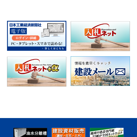
県廃棄物対策課は、公共が関与する新しい産業廃棄物最終処
分場の整備を議論している検討委員会（12月９日開催、非公
開）の結果を公開した。委員会では、第１次整備可能地とし
て県が選定していた46カ所のうち、自然条件や建設条件など
から第２次整備可能地として13カ所に絞り込んだことを了
承。
https://www.nikoukei.co.jp/kijidetail/00400260
〔群馬〕
◆＜群馬県＞県渋川森林事務所は棚下地内で谷止工を２０２
０年度に
県渋川森林事務所は渋川市赤城町棚下地内で進める谷止工整
備を２０２０年度も実施する。全体計画は15基の設置とな
り、20年度は残る３基の設置となる見込み。同地区整備は既
設の老朽化している谷止工の間などに、全部で15基の谷止工
を整備するもの。
https://www.nikoukei.co.jp/kijidetail/00400176
〔山梨〕
◆＜民間建築＞アサヌマコーポレーションが新工場計画
化粧品メーカーのアサヌマコーポレーション（東京都中野
区）は新たに生産工場を建設する。床面積は最大１万６００