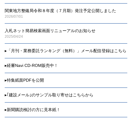
Webページにアクセス。
http://www.nikoukei.com/nkmail/order/?ref=m10722
関東地方整備局令和８年度（７月期）発注予定公開しました
2026/07/01
━━━━━━━━━━━━━━━━━━━━━━━━━━━
━━━━━━━━
入札ネット簡易検索画面リニューアルのお知らせ
▼▽▼ 『地方発ニュース』 ▼▽▼
2025/04/24
━━━━━━━━━━━━━━━━━━━━━━━━━━━
━━━━━━━━
▸
「月刊・業務委託ランキング（無料）」メール配信登録はこちら
〔埼玉〕
◆＜埼玉県＞杉戸県土が県内初、改良した自走式草刈機で試
験施工
▸
経審Navi CD-ROM販売中！
杉戸県土整備事務所と県総合技術センターは19日、久喜市八
甫地内の県道加須幸手線で、県内初となる路面清掃車を改良
▸
特集紙面PDFを公開
した自走式草刈機による雑草刈払いの試験施工を行った。草
刈機は新技術を導入したもので、可動式フロントブラシによ
▸
｢建設メール｣のサンプル取り寄せはこちらから
り路肩の雑草を削り取るように除草。
https://www.nikoukei.co.jp/kijidetail/00400207
▸
新聞購読検討の方に見本紙！
〔茨城〕
◆＜茨城県＞候補13カ所に絞り込み／県関与の新産廃最終処
分場