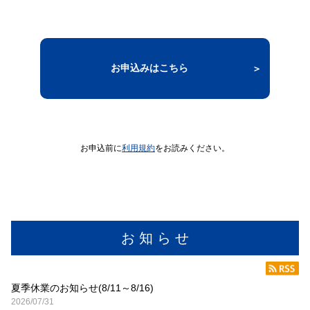
◇スマートフォンやＰＣでサッと確認できます。
◇先週の「建設メール」で配信された注目の記事は次の３本
お申込みはこちら
です。
◆【i-Construction大賞】本年度は25団体に栄誉／国土交通
大臣賞が4団体
https://www.nikoukei.com/nkmail/?id=NS20191225170918N
Z78U1CQEYHSRFRT01
お申込前に
利用規約
をお読みください。
◆【建災防】「コンパクトコスモス」第1号を認定
https://www.nikoukei.com/nkmail/?id=NS20191226170759W
IRECS4S76IB7DAQ06
◆【2019年を振り返る】令和元年に「新・担い手3法」成立
お 知 ら せ
https://www.nikoukei.com/nkmail/?id=NS201912271731165K
QV5DVHS1MH68AF01
☆『建設メール』を読んでみませんか？無料お試し体験、入
夏季休業のお知らせ(8/11～8/16)
会の申し込みは
2026/07/31