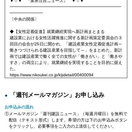
▼▽▼ 『業界注目ニュース』 ▼▽▼
━━━━━━━━━━━━━━━━━━━━━━━━━━━
━━━━━━━━
〔中央の関係〕
◆【女性定着促進】就業継続実現へ新計画まとまる
建設業における女性活躍推進に関する新計画策定委員会の３
回目の会合が25日に開かれ、「建設産業女性定着促進計画～
働きつづけられる建設産業を目指して～」をまとめた。新計
画では建設産業で働く全ての女性が「働きがい」と「働きや
すさ」の両立により、就業継続を実現することを目的に据え
た。
https://www.nikoukei.co.jp/kijidetail/00400094
━━━━━━━━━━━━━━━━━━━━━━━━━━━
━━━━━━━━
「週刊メールマガジン」お申し込み
★☆★ ご存知ですか『建設メール』 ★☆★
━━━━━━━━━━━━━━━━━━━━━━━━━━━
お申込みの流れ
━━━━━━━━
①メールマガジン「週刊建設ニュース」（毎週月曜日）を無料で
配信（テキスト形式）します。希望の方は下のお申込みボタン
◇業界のこぼれ話やニュースをコンパクトな記事にして毎日
をクリックし、必要事項をご入力の上送信してください。
メール配信。