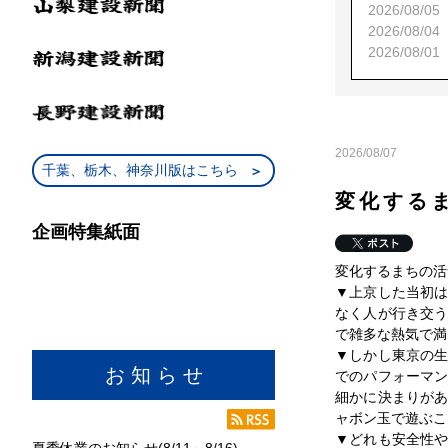
2026/08/05
2026/08/04
2026/08/01
2026/08/07
千葉、栃木、神奈川版はこちら
変化する
企画特集紙面
変化するまちの活
▼上京した当初
なく人が行き交
で雑多な熱気で満
▼しかし東京の
お 知 ら せ
でのパフォーマ
細かに決まりが
ャボン玉で遊ぶこ
▼どれも安全性
夏季休業のお知らせ(8/11～8/16)