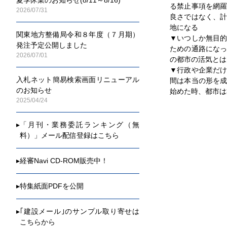
る禁止事項を網
2026/07/31
良さではなく、
地になる
関東地方整備局令和８年度（７月期）
▼いつしか無目
発注予定公開しました
ための通路にな
2026/07/01
の都市の活気とは
▼行政や企業だ
入札ネット簡易検索画面リニューアル
間は本当の形を
のお知らせ
始めた時、都市は
2025/04/24
▸
「月刊・業務委託ランキング（無
料）」メール配信登録はこちら
▸
経審Navi CD-ROM販売中！
▸
特集紙面PDFを公開
▸
｢建設メール｣のサンプル取り寄せは
こちらから