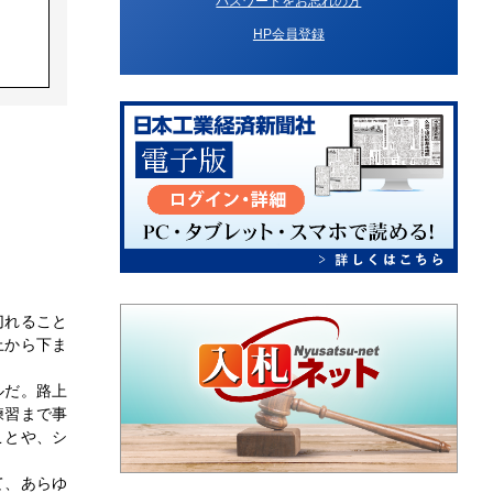
パスワードをお忘れの方
HP会員登録
切れること
上から下ま
ルだ。路上
練習まで事
ことや、シ
て、あらゆ