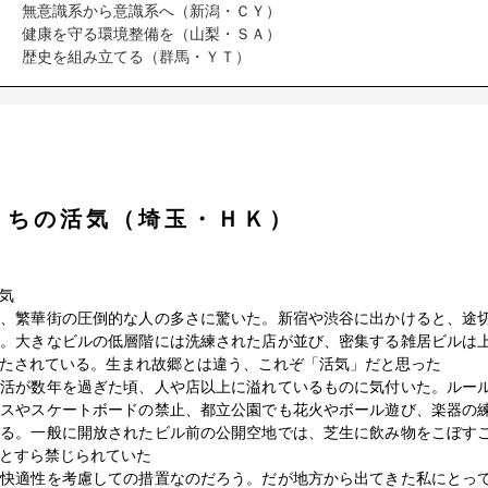
無意識系から意識系へ（新潟・ＣＹ）
健康を守る環境整備を（山梨・ＳＡ）
歴史を組み立てる（群馬・ＹＴ）
まちの活気（埼玉・ＨＫ）
気
は、繁華街の圧倒的な人の多さに驚いた。新宿や渋谷に出かけると、途
う。大きなビルの低層階には洗練された店が並び、密集する雑居ビルは
たされている。生まれ故郷とは違う、これぞ「活気」だと思った
生活が数年を過ぎた頃、人や店以上に溢れているものに気付いた。ルー
ンスやスケートボードの禁止、都立公園でも花火やボール遊び、楽器の
ある。一般に開放されたビル前の公開空地では、芝生に飲み物をこぼす
とすら禁じられていた
や快適性を考慮しての措置なのだろう。だが地方から出てきた私にとっ