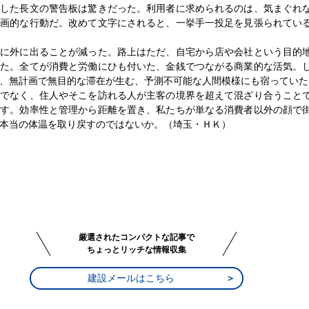
羅した長文の警告板は驚きだった。利用者に求められるのは、気まぐれ
計画的な行動だ。改めて文字にされると、一挙手一投足を見張られてい
的に外に出ることが減った。路上はただ、自宅から店や会社という目的
った。全てが消費と労働にひも付いた、金銭でつながる商業的な活気。
、無計画で無目的な滞在が生む、予測不可能な人間模様にも宿っていた
けでなく、住人やそこを訪れる人が主客の境界を超えて混ざり合うこと
成す。効率性と管理から距離を置き、私たちが単なる消費者以外の顔で
本当の体温を取り戻すのではないか。（埼玉・ＨＫ）
厳選されたコンパクトな記事で
ちょっとリッチな情報収集
建設メールはこちら