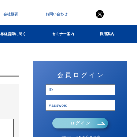
会社概要
お問い合わせ
業界経営陣に聞く
セミナー案内
採用案内
会 員 ロ グ イ ン
ロ グ イ ン