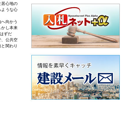
な居心地の
るような心
地へ向かう
しかし本来
はずだ
で、公共空
街と関わり