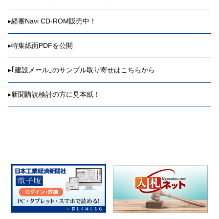
▸
経審Navi CD-ROM販売中！
▸
特集紙面PDFを公開
▸
｢建設メール｣のサンプル取り寄せはこちらから
▸
新聞購読検討の方に見本紙！