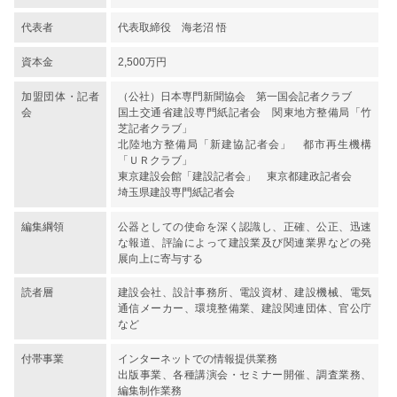
代表者
代表取締役 海老沼 悟
資本金
2,500万円
加盟団体・記者
（公社）日本専門新聞協会 第一国会記者クラブ
会
国土交通省建設専門紙記者会 関東地方整備局「竹
芝記者クラブ」
北陸地方整備局「新建協記者会」 都市再生機構
「ＵＲクラブ」
東京建設会館「建設記者会」 東京都建政記者会
埼玉県建設専門紙記者会
編集綱領
公器としての使命を深く認識し、正確、公正、迅速
な報道、評論によって建設業及び関連業界などの発
展向上に寄与する
読者層
建設会社、設計事務所、電設資材、建設機械、電気
通信メーカー、環境整備業、建設関連団体、官公庁
など
付帯事業
インターネットでの情報提供業務
出版事業、各種講演会・セミナー開催、調査業務、
編集制作業務