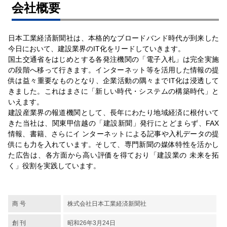
会社概要
日本工業経済新聞社は、本格的なブロードバンド時代が到来した
今日において、建設業界のIT化をリードしていきます。
国土交通省をはじめとする各発注機関の「電子入札」は完全実施
の段階へ移って行きます。インターネット等を活用した情報の提
供は益々重要なものとなり、企業活動の隅々までIT化は浸透して
きました。これはまさに「新しい時代・システムの構築時代」と
いえます。
建設産業界の報道機関として、長年にわたり地域経済に根付いて
きた当社は、関東甲信越の「建設新聞」発行にとどまらず、FAX
情報、書籍、さらにイ ンターネットによる記事や入札データの提
供にも力を入れています。そして、専門新聞の媒体特性を活かし
た広告は、各方面から高い評価を得ており「建設業の 未来を拓
く」役割を実践しています。
商 号
株式会社日本工業経済新聞社
創 刊
昭和26年3月24日