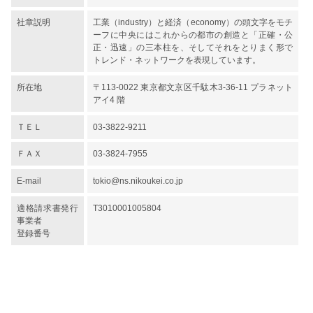
社章説明
工業（industry）と経済（economy）の頭文字をモチ
ーフに中央にはこれからの都市の創造と「正確・公
正・迅速」の三本柱を、そしてそれをとりまく形で
トレンド・ネットワークを表現しています。
所在地
〒113-0022 東京都文京区千駄木3-36-11 プラネット
アイ4 階
ＴＥＬ
03-3822-9211
ＦＡＸ
03-3824-7955
E-mail
tokio@ns.nikoukei.co.jp
適格請求書発行
T3010001005804
事業者
登録番号