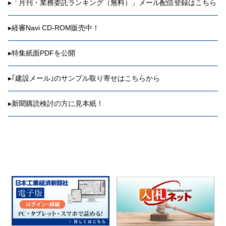
▸
「月刊・業務委託ランキング（無料）」メール配信登録はこちら
▸
経審Navi CD-ROM販売中！
▸
特集紙面PDFを公開
▸
｢建設メール｣のサンプル取り寄せはこちらから
▸
新聞購読検討の方に見本紙！