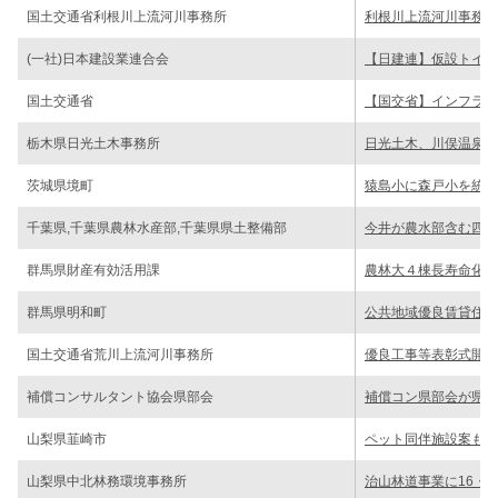
国土交通省利根川上流河川事務所
利根川上流河川事務所
(一社)日本建設業連合会
【日建連】仮設トイレ
国土交通省
【国交省】インフラマ
栃木県日光土木事務所
日光土木、川俣温泉川
茨城県境町
猿島小に森戸小を統合
千葉県,千葉県農林水産部,千葉県県土整備部
今井が農水部含む四冠
群馬県財産有効活用課
農林大４棟長寿命化へ
群馬県明和町
公共地域優良賃貸住宅
国土交通省荒川上流河川事務所
優良工事等表彰式開く
補償コンサルタント協会県部会
補償コン県部会が県に
山梨県韮崎市
ペット同伴施設案も 
山梨県中北林務環境事務所
治山林道事業に16・