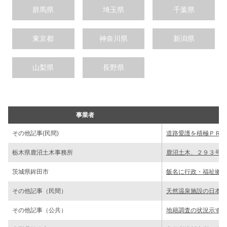
群馬県
埼玉県
千葉県
東京都
神奈川県
新潟県
山梨県
長野県
事業者
その他記事(民間)
道路愛護を積極ＰＲ／
栃木県鹿沼土木事務所
鹿沼土木、２９３号仁
茨城県鉾田市
飯名に行政・福祉拠点
その他記事（民間）
天然温泉施設の日本基
その他記事（公共）
地籍調査の状況示す