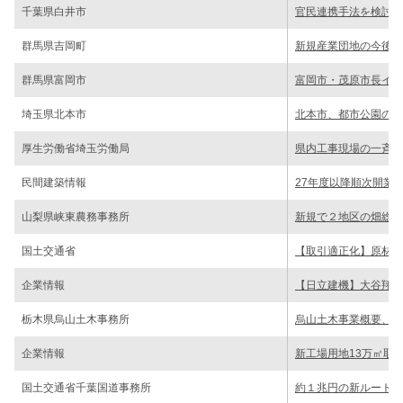
千葉県白井市
官民連携手法を検討／
群馬県吉岡町
新規産業団地の今後の
群馬県富岡市
富岡市・茂原市長イン
埼玉県北本市
北本市、都市公園の指
厚生労働省埼玉労働局
県内工事現場の一斉監
民間建築情報
27年度以降順次開業
山梨県峡東農務事務所
新規で２地区の畑総 
国土交通省
【取引適正化】原材料
企業情報
【日立建機】大谷翔平
栃木県烏山土木事務所
烏山土木事業概要、新
企業情報
新工場用地13万㎡取
国土交通省千葉国道事務所
約１兆円の新ルート案