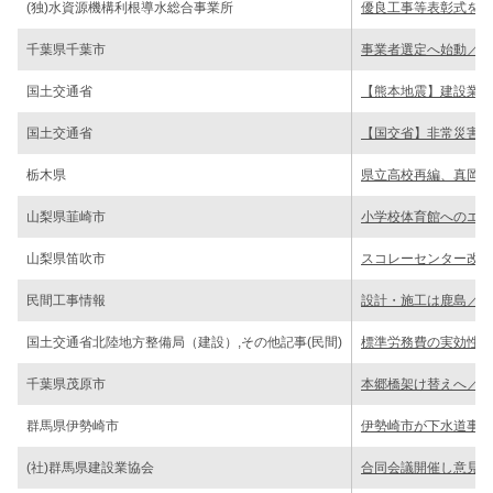
(独)水資源機構利根導水総合事業所
優良工事等表彰式を開
千葉県千葉市
事業者選定へ始動／事
国土交通省
【熊本地震】建設業団
国土交通省
【国交省】非常災害対
栃木県
県立高校再編、真岡３
山梨県韮崎市
小学校体育館へのエア
山梨県笛吹市
スコレーセンター改修
民間工事情報
設計・施工は鹿島／7
国土交通省北陸地方整備局（建設）,その他記事(民間)
標準労務費の実効性確
千葉県茂原市
本郷橋架け替えへ／年
群馬県伊勢崎市
伊勢崎市が下水道事業
(社)群馬県建設業協会
合同会議開催し意見交