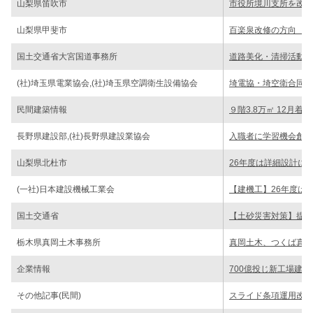
山梨県笛吹市
市役所境川支所を改修
山梨県甲斐市
百楽泉改修の方向 双
国土交通省大宮国道事務所
道路美化・清掃活動で
(社)埼玉県電業協会,(社)埼玉県空調衛生設備協会
埼電協・埼空衛合同企
民間建築情報
９階3.8万㎡ 12月
長野県建設部,(社)長野県建設業協会
入職者に学習機会創出
山梨県北杜市
26年度は詳細設計に
(一社)日本建設機械工業会
【建機工】26年度は
国土交通省
【土砂災害対策】提言
栃木県真岡土木事務所
真岡土木、つくば真岡
企業情報
700億投じ新工場建
その他記事(民間)
スライド条項運用改善