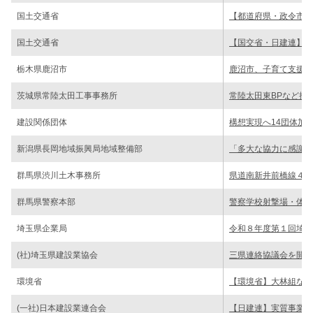
国土交通省
【都道府県・政令市】
国土交通省
【国交省・日建連】フ
栃木県鹿沼市
鹿沼市、子育て支援へ
茨城県常陸太田工事事務所
常陸太田東BPなど推
建設関係団体
構想実現へ14団体加
新潟県長岡地域振興局地域整備部
「多大な協力に感謝」
群馬県渋川土木事務所
県道南新井前橋線４期
群馬県警察本部
警察学校射撃場・体育
埼玉県企業局
令和８年度第１回埼玉
(社)埼玉県建設業協会
三県連絡協議会を開催
環境省
【環境省】大林組など
(一社)日本建設業連合会
【日建連】実質事業量