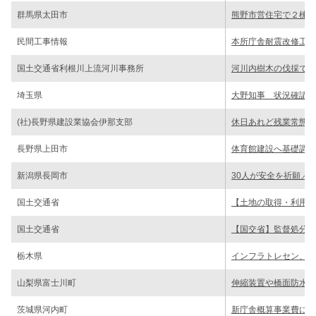
群馬県太田市
熊野市営住宅で２棟の
民間工事情報
本所庁舎耐震改修工を
国土交通省利根川上流河川事務所
河川内樹木の伐採で公
埼玉県
大野知事 状況確認予
(社)長野県建設業協会伊那支部
休日あれど残業常態化
長野県上田市
体育館建設へ基礎調査
新潟県長岡市
30人が安全を祈願／
国土交通省
【土地の取得・利用】
国土交通省
【国交省】監督処分基
栃木県
インフラトレセン、産
山梨県富士川町
伸縮装置や橋面防水を
茨城県河内町
新庁舎概算事業費に36