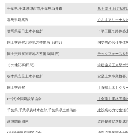
千葉県,千葉県印西市,千葉県白井市
県を盛り上げる核に／
群馬県建築課
ぐんまアリーナを改修
群馬県沼田土木事務所
下平工区で路体盛土お
国土交通省北陸地方整備局（建設）
国交省のお仕事体験／
国土交通省関東地方整備局(建設)
テックフォースを熊本
その他記事(民間)
埼建協児玉支部ボラン
栃木県安足土木事務所
安足土木事業概要、新
国土交通省
【直轄土木】グリーン
(一社)全国建設業協会
【全建】価格高騰改善
千葉県,千葉県農林水産部,千葉県県土整備部
建設業の力で生活守る
建設関係団体
道路整備促進期成同盟
(社)埼玉県造園業協会
埼造協青年部会が研修