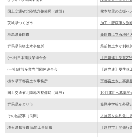
国土交通省北陸地方整備局（建設）
熊本地震の支援へ／給
茨城県つくば市
加工・貯蔵庫を別途調
群馬県藤岡市
藤岡市は立石地区大規
群馬県前橋土木事務所
県前橋土木が利根川改
(一社)日本建設業連合会
【日建連】受賞27件決
(一社)建設産業専門団体連合会
【建専連】夏季休工な
栃木県宇都宮土木事務所
宇都宮土木、事業概要
国土交通省北陸地方整備局（建設）
10月運用へ募集開始
群馬県みどり市
笠懸中学校で外壁と屋
その他記事（民間）
３施設を集約化し野菜
埼玉県越谷市,民間工事情報
【越谷市】開発行為届