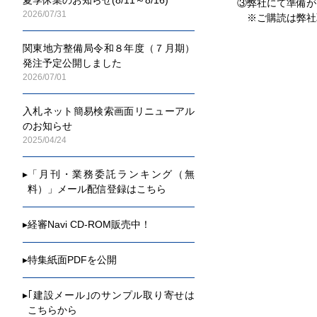
③弊社にて準備が
2026/07/31
※ご購読は弊社
関東地方整備局令和８年度（７月期）
発注予定公開しました
2026/07/01
入札ネット簡易検索画面リニューアル
のお知らせ
2025/04/24
▸
「月刊・業務委託ランキング（無
料）」メール配信登録はこちら
▸
経審Navi CD-ROM販売中！
▸
特集紙面PDFを公開
▸
｢建設メール｣のサンプル取り寄せは
こちらから