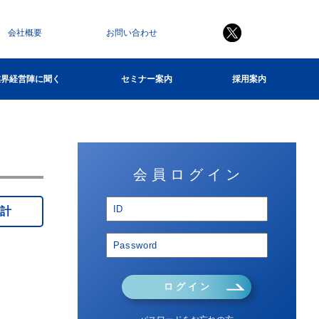
会社概要
お問い合わせ
業界経営陣に聞く
セミナー案内
採用案内
会 員 ロ グ イ ン
集計
ロ グ イ ン