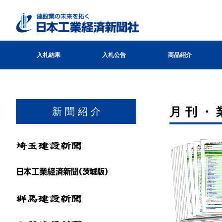
入札結果
入札公告
商品紹介
月刊・
新 聞 紹 介