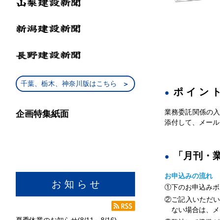
千葉、栃木、神奈川版はこちら
ポイン
業務委託関係の入
企画特集紙面
添付して、メール
「月刊・
お申込みの流れ
お 知 ら せ
①下のお申込みボ
②ご記入いただ
ない場合は、メ
夏季休業のお知らせ(8/11～8/16)