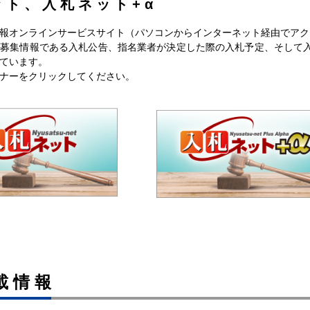
ット、入札ネット+α
技術提案型で９月／106ｍのコンポ橋上
2026/07/25
長野建設新
部工／土木1021点以上、地域要件なし
報オンラインサービスサイト（パソコンからインターネット経由でアク
募集情報である入札公告、指名業者が決定した際の入札予定、そして
第１期解体を９月／６月補正で4.3億円
2026/07/24
長野建設新
ています。
措置／赤穂総合学科新校
ナーをクリックしてください。
載情報