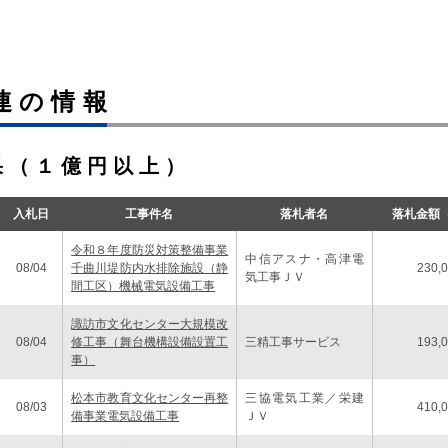
度松本市優良建設工事表彰特集を2025年10月29日付で発行しました。
度塩尻市優良建設工事表彰特集を2025年10月22日付で発行しました。
連の情報
度国土交通省優良工事・業務等表彰特集を2025年9月26日付で発行しまし
度中野市優良建設工事表彰特集を2025年9月17日付で発行しました。
果（１億円以上）
度安曇野市優良建設工事表彰特集を2025年9月3日付で発行しました。
入札日
工事件名
落札者名
落札金額
令和８年度防災対策整備事業
中信アスナ・高津電
08/04
千曲川堤防内水排除施設（静
230,
気工事ＪＶ
間工区）機械電気設備工事
諏訪市文化センター大規模改
08/04
修工事（舞台機構設備設置工
三精工事サービス
193,
事）
松本市教育文化センター再整
三協電気工業／栄建
08/03
410,
備事業電気設備工事
ＪＶ