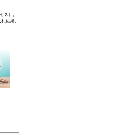
聞
セス）。
入札結果、
聞