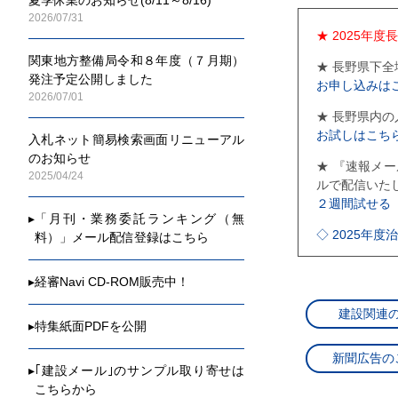
2026/07/31
★ 2025年
関東地方整備局令和８年度（７月期）
★ 長野県下
発注予定公開しました
お申し込みは
2026/07/01
★ 長野県内
お試しはこち
入札ネット簡易検索画面リニューアル
のお知らせ
★ 『速報メ
2025/04/24
ルで配信いた
２週間試せる
▸
「月刊・業務委託ランキング（無
◇ 2025年
料）」メール配信登録はこちら
◇ 2025年
▸
経審Navi CD-ROM販売中！
◇ 2025年
建設関連
▸
特集紙面PDFを公開
◇ 2025年
新聞広告の
◇ 2025年
▸
｢建設メール｣のサンプル取り寄せは
こちらから
◇ 2025年