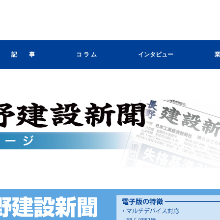
記 事
コ ラ ム
インタビュー