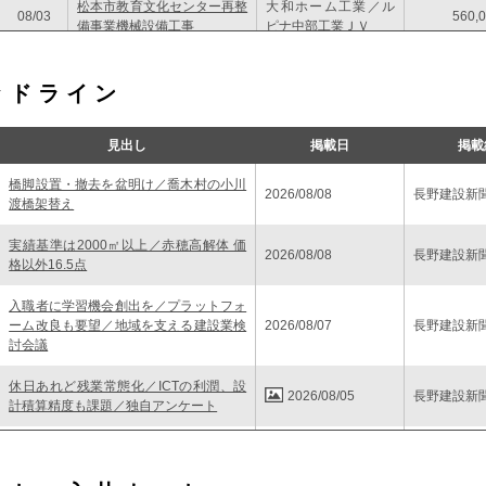
松本市教育文化センター再整
大和ホーム工業／ル
08/03
560,
備事業機械設備工事
ピナ中部工業ＪＶ
（仮称）松本市第一学校給食
アイネット／ウィル
08/03
センター整備事業電気設備工
692,
ッドライン
トスＪＶ
事
見出し
掲載日
掲載
橋脚設置・撤去を盆明け／喬木村の小川
2026/08/08
長野建設新
渡橋架替え
実績基準は2000㎡以上／赤穂高解体 価
2026/08/08
長野建設新
格以外16.5点
入職者に学習機会創出を／プラットフォ
ーム改良も要望／地域を支える建設業検
2026/08/07
長野建設新
討会議
休日あれど残業常態化／ICTの利潤、設
2026/08/05
長野建設新
計積算精度も課題／独自アンケート
体育館建設へ基礎調査／第五中改築など
2026/08/05
長野建設新
継続事業も推進／26～28年度実施計画