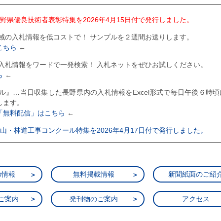
度長野県優良技術者表彰特集を2026年4月15日付で発行しました。
全域の入札情報を低コストで！ サンプルを２週間お送りします。
こちら
←
の入札情報をワードで一発検索！ 入札ネットをぜひお試しください。
ら
←
ール』…当日収集した長野県内の入札情報をExcel形式で毎日午後６時
します。
「無料配信」はこちら
←
度治山・林道工事コンクール特集を2026年4月17日付で発行しました。
度上田市優良建設工事表彰特集を2025年12月24日付で発行しました。
度大町市優良建設工事表彰特集を2025年12月10日付で発行しました。
の情報
無料掲載情報
新聞紙面のご紹
度飯田市優良建設工事表彰特集を2025年12月5日付で発行しました。
ご案内
発刊物のご案内
アクセス
度木曽町優良建設工事表彰特集を2025年11月26日付で発行しました。
度駒ヶ根市優良建設工事表彰特集を2025年11月21日付で発行しました。