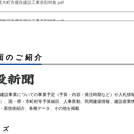
25年度大町市優良建設工事表彰特集.pdf
25年度飯田市優良建設工事表彰特集.pdf
25年度木曽町優良建設工事表彰特集.pdf
面のご紹介
025年度駒ヶ根市優良建設工事表彰特集.pdf
25年度松本市優良建設工事表彰特集.pdf
う建設事業についての事業予定（予算・内容・発注時期など）や入札情
25年度塩尻市優良建設工事表彰特集.pdf
果）、国・県・市町村等予算細目、人事異動、民間建築情報、建設産業
・新技術紹介、各種データ、その他を掲載
025年度国土交通省優良工事・業務等表彰特集.pdf
イズ
25年度中野市優良建設工事表彰特集.pdf