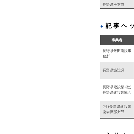
長野県松本市
長野県松本市
記事ヘ
事業者
長野県飯田建設事
務所
長野県施設課
長野県建設部,(社)
長野県建設業協会
(社)長野県建設業
協会伊那支部
長野県上田市