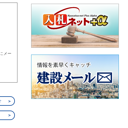
頃にメー
介