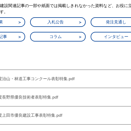
・建設関連記事の一部や紙面では掲載しきれなかった資料など、お役に
す。
果
入札公告
発注見通し
記事
コラム
インタビュー
025年度治山・林道工事コンクール表彰特集.pdf
25年度長野県優良技術者表彰特集.pdf
25年度上田市優良建設工事表彰特集.pdf