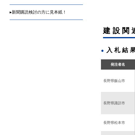
◇ 2025年
▸
新聞購読検討の方に見本紙！
◇ 2025年
建設関
◇ 2025年
◇ 2025年
入札結
◇ 2025年
発注者名
長野県飯山市
長野県諏訪市
長野県松本市