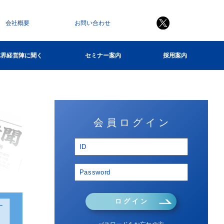
会社概要
お問い合わせ
業界経営陣に聞く
セミナー案内
採用案内
会 員 ロ グ イ ン
ロ グ イ ン