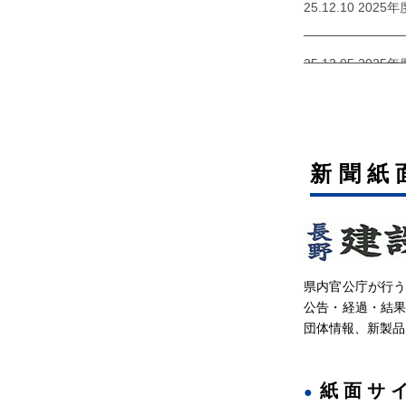
25.12.10 20
25.12.05 20
25.11.26 20
新聞紙
25.11.21 2
25.10.29 20
県内官公庁が行
25.10.22 20
公告・経過・結
団体情報、新製品
25.09.26 2
紙面サ
25.09.17 20