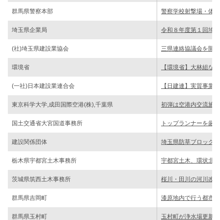
群馬県警察本部
警察学校射撃場・体育
埼玉県企業局
令和８年度第１回埼玉
(社)埼玉県建設業協会
三県連絡協議会を開催
環境省
【環境省】大林組など
(一社)日本建設業連合会
【日建連】実質事業量
東京科学大学,成田国際空港(株),千葉県
初弾は空港内交流施設
国土交通省大宮国道事務所
トップランナーを厳選
建設関係団体
埼玉県防草ブロック工
栃木県宇都宮土木事務所
宇都宮土木、環状北６
茨城県筑西土木事務所
桜川・田川の河川改修
群馬県吉岡町
漆原地内で行う都市計
群馬県玉村町
玉村町が浄水場更新を