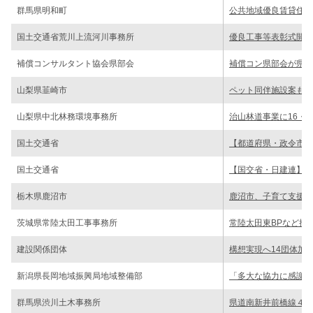
群馬県明和町
公共地域優良賃貸住宅
国土交通省荒川上流河川事務所
優良工事等表彰式開く
補償コンサルタント協会県部会
補償コン県部会が県に
山梨県韮崎市
ペット同伴施設案も 
山梨県中北林務環境事務所
治山林道事業に16・
国土交通省
【都道府県・政令市】
国土交通省
【国交省・日建連】フ
栃木県鹿沼市
鹿沼市、子育て支援へ
茨城県常陸太田工事事務所
常陸太田東BPなど推
建設関係団体
構想実現へ14団体加
新潟県長岡地域振興局地域整備部
「多大な協力に感謝」
群馬県渋川土木事務所
県道南新井前橋線４期