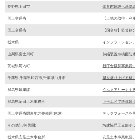
長野県上田市
体育館建設へ基礎調査
国土交通省
【土地の取得・利用】
国土交通省
【国交省】監督処分基
栃木県
インフラトレセン、産
山梨県富士川町
伸縮装置や橋面防水を
茨城県河内町
新庁舎概算事業費に36
千葉県,千葉県印西市,千葉県白井市
県を盛り上げる核に／
群馬県建築課
ぐんまアリーナを改修
群馬県沼田土木事務所
下平工区で路体盛土お
国土交通省関東地方整備局(建設)
テックフォースを熊本
その他記事(民間)
埼建協児玉支部ボラン
栃木県安足土木事務所
安足土木事業概要、新