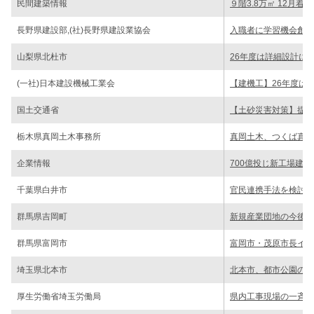
民間建築情報
９階3.8万㎡ 12月
長野県建設部,(社)長野県建設業協会
入職者に学習機会創出
山梨県北杜市
26年度は詳細設計に
(一社)日本建設機械工業会
【建機工】26年度は
国土交通省
【土砂災害対策】提言
栃木県真岡土木事務所
真岡土木、つくば真岡
企業情報
700億投じ新工場建
千葉県白井市
官民連携手法を検討／
群馬県吉岡町
新規産業団地の今後の
群馬県富岡市
富岡市・茂原市長イン
埼玉県北本市
北本市、都市公園の指
厚生労働省埼玉労働局
県内工事現場の一斉監