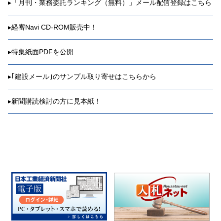
▸
「月刊・業務委託ランキング（無料）」メール配信登録はこちら
▸
経審Navi CD-ROM販売中！
▸
特集紙面PDFを公開
▸
｢建設メール｣のサンプル取り寄せはこちらから
▸
新聞購読検討の方に見本紙！