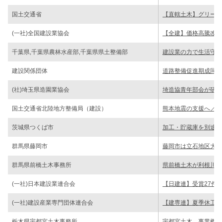
国土交通省
【直轄土木】グリーン
(一社)全国建設業協会
【全建】価格高騰改善
千葉県,千葉県農林水産部,千葉県県土整備部
建設業の力で生活守る
建設関係団体
道路整備促進期成同盟
(社)埼玉県造園業協会
埼造協青年部会が研修
国土交通省北陸地方整備局（建設）
熊本地震の支援へ／給
茨城県つくば市
加工・貯蔵庫を別途調
群馬県藤岡市
藤岡市は立石地区大規
群馬県前橋土木事務所
県前橋土木が利根川改
(一社)日本建設業連合会
【日建連】受賞27件決
(一社)建設産業専門団体連合会
【建専連】夏季休工な
栃木県宇都宮土木事務所
宇都宮土木、事業概要