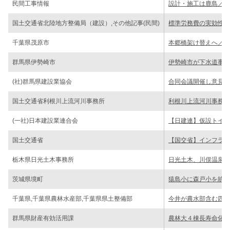
民間工事情報
設計・施工は鹿島／7
国土交通省北陸地方整備局（建設）,その他記事(民間)
標準労務費の実効性確
千葉県茂原市
本郷橋架け替えへ／年
群馬県伊勢崎市
伊勢崎市が下水道事業
(社)群馬県建設業協会
合同会議開催し意見交
国土交通省利根川上流河川事務所
利根川上流河川事務所
(一社)日本建設業連合会
【日建連】仮設トイレ
国土交通省
【国交省】インフラマ
栃木県日光土木事務所
日光土木、川俣温泉川
茨城県境町
猿島小に森戸小を統合
千葉県,千葉県農林水産部,千葉県県土整備部
今井が農水部含む四冠
群馬県財産有効活用課
農林大４棟長寿命化へ