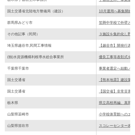
国土交通省北陸地方整備局（建設）
10月運用へ募集開始
群馬県みどり市
笠懸中学校で外壁と屋
その他記事（民間）
３施設を集約化し野菜
埼玉県越谷市,民間工事情報
【越谷市】開発行為届
(独)水資源機構利根導水総合事業所
優良工事等表彰式を開
千葉県千葉市
事業者選定へ始動／事
国土交通省
【熊本地震】建設業団
国土交通省
【国交省】非常災害対
栃木県
県立高校再編、真岡３
山梨県韮崎市
小学校体育館へのエア
山梨県笛吹市
スコレーセンター改修