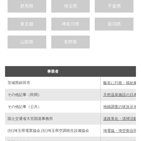
群馬県
埼玉県
千葉県
東京都
神奈川県
新潟県
山梨県
長野県
事業者
茨城県鉾田市
飯名に行政・福祉拠点
その他記事（民間）
天然温泉施設の日本基
その他記事（公共）
地籍調査の状況示す
国土交通省大宮国道事務所
道路美化・清掃活動で
(社)埼玉県電業協会,(社)埼玉県空調衛生設備協会
埼電協・埼空衛合同企