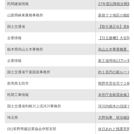
民間建築情報
27年度以降順次開業
山梨県峡東農務事務所
新規で２地区の畑総 
国土交通省
【取引適正化】原材料
企業情報
【日立建機】大谷翔平
栃木県烏山土木事務所
烏山土木事業概要、新
企業情報
新工場用地13万㎡取
国土交通省千葉国道事務所
約１兆円の新ルート案
群馬県太田市
熊野市営住宅で２棟の
民間工事情報
本所庁舎耐震改修工を
国土交通省利根川上流河川事務所
河川内樹木の伐採で公
埼玉県
大野知事 状況確認予
(社)長野県建設業協会伊那支部
休日あれど残業常態化