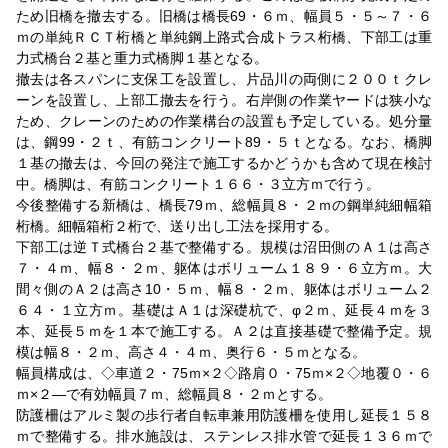
ため旧橋を撤去する。旧橋は橋長69・６ｍ、幅員５・５～７・６
ｍの単純ＲＣＴ桁橋と単純鋼上路式合成トラス桁橋、下部工は重
力式橋台２基と重力式橋脚１基となる。
撤去は各スパンに支保工を設置し、片品川の両側に２００ｔクレ
ーンを設置し、上部工撤去を行う。右岸側の作業ヤードは狭小な
ため、クレーンのための作業構台の設置も予定している。処分量
は、鋼99・２ｔ、有筋コンクリート89・５ｔとなる。なお、橋脚
１基の撤去は、今回の発注で施工するかどうかも含めて現在検討
中。橋脚は、有筋コンクリート１６６・３立方ｍで行う。
今後整備する新橋は、橋長79ｍ、総幅員８・２ｍの鋼単純細幅箱
桁橋。細幅箱桁２桁で、送り出し工法を採用する。
下部工は逆Ｔ式橋台２基で整備する。規模は沼田側のＡ１は高さ
７・４ｍ、幅８・２ｍ、躯体はボリューム１８９・６立方ｍ。大
間々側のＡ２は高さ10・５ｍ、幅８・２ｍ、躯体はボリューム２
６４・１立方ｍ。基礎はＡ１は深礎杭で、φ２ｍ、延長４ｍを３
本、延長５ｍを１本で施工する。Ａ２は直接基礎で整備予定。規
模は幅８・２ｍ、高さ４・４ｍ、奥行６・５ｍとなる。
幅員構成は、◇車道２・75ｍ×２◇路肩０・75ｍ×２◇地覆０・６
ｍ×２―で有効幅員７ｍ、総幅員８・２ｍとする。
防護柵はアルミ製の歩行者自転車兼用防護柵を使用し延長１５８
ｍで整備する。排水施設は、ステンレス排水管で延長１３６ｍで