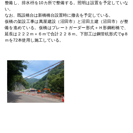
整備し、排水枡を10カ所で整備する。照明は設置を予定していな
い。
なお、既設橋台は新橋橋台設置時に撤去を予定している。
仮橋の架設工事は萬屋建設（沼田市）と沼田土建（沼田市）が整
備を進めている。仮橋はプレートガーダー形式＋Ｈ形鋼桁橋で、
延長は２２２ｍ＋６ｍで合計２２８ｍ。下部工は鋼管杭形式でφ８
ｍを72本使用し施工している。