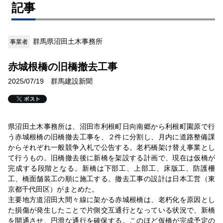
記事
群馬県沼田土木事務所
事業者
赤城根橋の旧橋撤去工事
2025/07/19 群馬建設新聞
県沼田土木事務所は、沼田市利根町日向南郷から利根町園原で行
う赤城根橋の旧橋撤去工事を、２件に分割し、月内に道路整備課
からそれぞれ一般競争入札で公告する。老朽橋架け替え事業とし
て行うもの。旧橋撤去後に新橋を架設する計画で、現在は仮橋が
完成する段階となる。新橋は下部工、上部工、床版工、防護柵
工、橋面舗装工の順に施工する。撤去工事の設計は日本工営（東
京都千代田区）がまとめた。
主要地方道沼田大間々線に架かる赤城根橋は、老朽化を原因とし
た損傷が発生したことで片側交互通行となっている状況で、新橋
を開通させ、円滑な通行を確保する。このほど仮橋が完成予定の