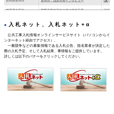
群馬県富岡市
富岡市・茂原市長インタビュー
202
群馬県太田市
熊野市営住宅で２棟の解体工事
2026/0
民間工事情報
本所庁舎耐震改修工を ８月下旬指名通知
202
入札ネット、入札ネット+α
群馬県建築課
ぐんまアリーナを改修 27年度以降に工事
2026/0
公共工事入札情報オンラインサービスサイト（パソコンからイ
群馬県沼田土木事務所
下平工区で路体盛土および路床盛土工事
202
ンターネット経由でアクセス）。
一般競争などの募集情報である入札公告、指名業者が決定した
際の入札予定、そして入札結果、事情報をご提供しています。
詳しくは以下のバナーをクリックしてください。