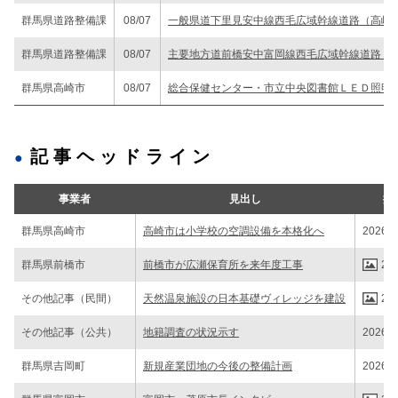
群馬県道路整備課
08/07
一般県道下里見安中線西毛広域幹線道路（高崎
群馬県道路整備課
08/07
主要地方道前橋安中富岡線西毛広域幹線道路（高
群馬県高崎市
08/07
総合保健センター・市立中央図書館ＬＥＤ照明
記事ヘッドライン
事業者
見出し
掲
群馬県高崎市
高崎市は小学校の空調設備を本格化へ
2026/0
群馬県前橋市
前橋市が広瀬保育所を来年度工事
202
その他記事（民間）
天然温泉施設の日本基礎ヴィレッジを建設
202
その他記事（公共）
地籍調査の状況示す
2026/0
群馬県吉岡町
新規産業団地の今後の整備計画
2026/0