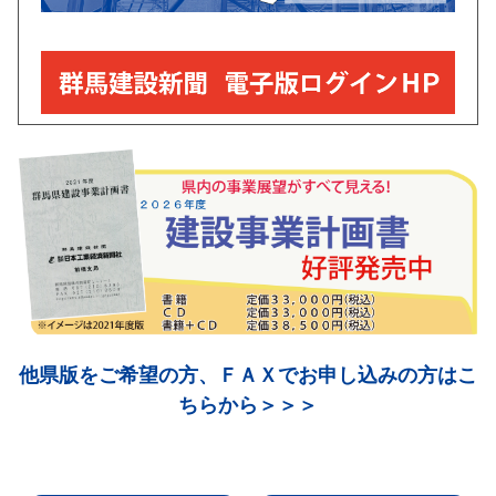
日本工業経済新聞社ＨＰの群馬版
「電子版ログインはこちら」からアクセス
新聞のご購読のお申込みは
＞＞＞
こちらから
＜＜＜
無料見本紙・広告掲載・発刊物の申込み等は
フリーダイヤル
0120-21-3132
または
こちら
からお問い合わせ下さい
他県版をご希望の方、ＦＡＸでお申し込みの方はこ
紙面のご紹介
発刊物のご紹介
無料閲覧コーナー
ちらから＞＞＞