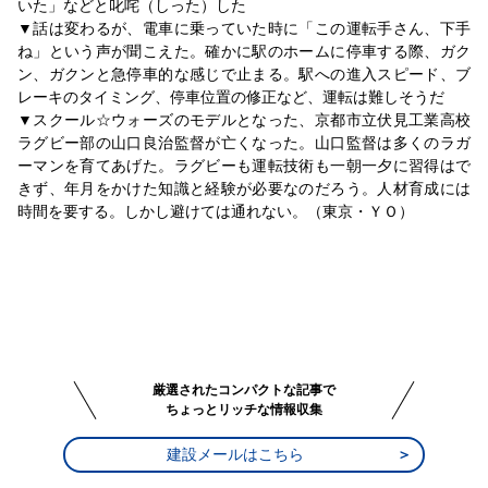
いた」などと叱咤（しった）した
▼話は変わるが、電車に乗っていた時に「この運転手さん、下手
ね」という声が聞こえた。確かに駅のホームに停車する際、ガク
ン、ガクンと急停車的な感じで止まる。駅への進入スピード、ブ
レーキのタイミング、停車位置の修正など、運転は難しそうだ
▼スクール☆ウォーズのモデルとなった、京都市立伏見工業高校
ラグビー部の山口良治監督が亡くなった。山口監督は多くのラガ
ーマンを育てあげた。ラグビーも運転技術も一朝一夕に習得はで
きず、年月をかけた知識と経験が必要なのだろう。人材育成には
時間を要する。しかし避けては通れない。（東京・ＹＯ）
厳選されたコンパクトな記事で
ちょっとリッチな情報収集
建設メールはこちら