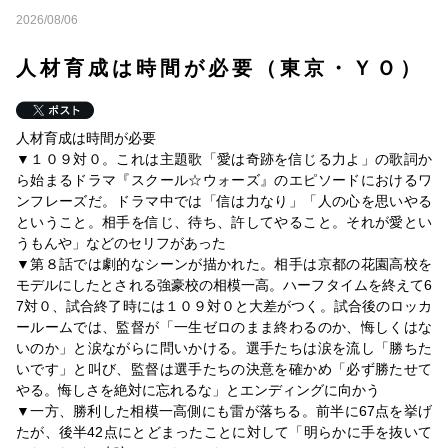
2026/08/06
人材育成は時間が必要（東京・ＹＯ）
人材育成は時間が必要
▼１０９対０。これは主題歌「愛は奇跡を信じる力よ」の歌詞か
ら始まるドラマ『スクール☆ウォーズ』のエピソードにおけるワ
ンフレーズだ。ドラマ中では「信は力なり」「人の心を思いやる
ということ。相手を信じ、待ち、許してやること。それが愛とい
うもんや」などのセリフがあった
▼第８話では劇的なシーンが描かれた。相手は京都の花園高校を
モデルにしたとされる強豪校の相模一高。ハーフタイムを終えて6
7対０、試合終了時には１０９対０と大差がつく。試合後のロッカ
ールームでは、監督が「一生ゼロのまま終わるのか、悔しくはな
いのか」と涙ながらに問いかける。選手たちは涙を流し「勝ちた
いです」と叫び、監督は選手たちの決意を確かめ「必ず勝たせて
やる。悔しさを絶対に忘れるな」とエンディングに向かう
▼一方、勝利した相模一高側にも雷が落ちる。前半に67点を挙げ
たが、後半42点にとどまったことに対して「明らかに手を抜いて