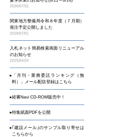
2026/07/31
関東地方整備局令和８年度（７月期）
発注予定公開しました
2026/07/01
入札ネット簡易検索画面リニューアル
のお知らせ
2025/04/24
▸
「月刊・業務委託ランキング（無
料）」メール配信登録はこちら
▸
経審Navi CD-ROM販売中！
▸
特集紙面PDFを公開
▸
｢建設メール｣のサンプル取り寄せは
こちらから