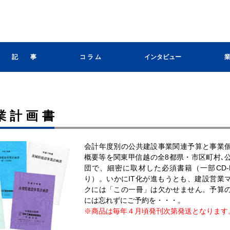
記 事
コ ラ ム
インタビュー
業計画書
会計年度別の公共建設事業関連予算と事業
概要等を関東甲信越の全8都県・市区町村､
団で、細密に取材した必須書籍（一部CD-
り）。いかにIT化が進もうとも、建設営業
クには「この一冊」は欠かせません。予算
には忘れずにご予約を・・・。
※商品は毎年４月頃発刊次第発送となります