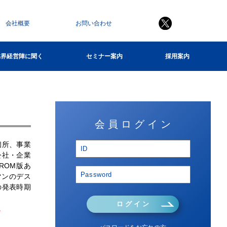
会社概要
お問い合わせ
業界経営陣に聞く
セミナー案内
採用案内
会 員 ロ グ イ ン
個所、事業
公社・企業
ROM版あ
マンのデス
の発表時期
ロ グ イ ン
。