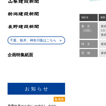
地区名
種類
東 京
書
（23区）
CD
書
千葉、栃木、神奈川版はこちら
埼 玉
書
茨 城
書
企画特集紙面
お 知 ら せ
夏季休業のお知らせ(8/11～8/16)