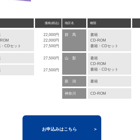
価格(税込)
地区名
種類
籍
22,000円
群 馬
書籍
-ROM
22,000円
CD-ROM
籍・CDセット
27,500円
書籍・CDセット
籍
27,500円
山 梨
書籍
CD-ROM
書籍・CDセット
籍
27,500円
新 潟
書籍
神奈川
CD-ROM
お申込みはこちら