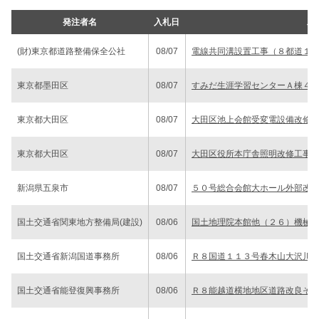
発注者名
入札日
工
(財)東京都道路整備保全公社
08/07
電線共同溝設置工事（８都道１
東京都墨田区
08/07
すみだ生涯学習センターＡ棟４
東京都大田区
08/07
大田区池上会館受変電設備改修
東京都大田区
08/07
大田区役所本庁舎照明改修工事
新潟県五泉市
08/07
５０号総合会館大ホール外部改
国土交通省関東地方整備局(建設)
08/06
国土地理院本館他（２６）機械
国土交通省新潟国道事務所
08/06
Ｒ８国道１１３号春木山大沢川
国土交通省能登復興事務所
08/06
Ｒ８能越道横地地区道路改良そ