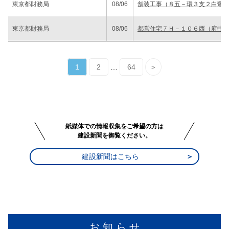
東京都財務局
08/06
舗装工事（８五－環３支２白鷺
東京都財務局
08/06
都営住宅７Ｈ－１０６西（府中
1
2
…
64
＞
紙媒体での情報収集をご希望の方は
建設新聞を御覧ください。
建設新聞はこちら
お 知 ら せ