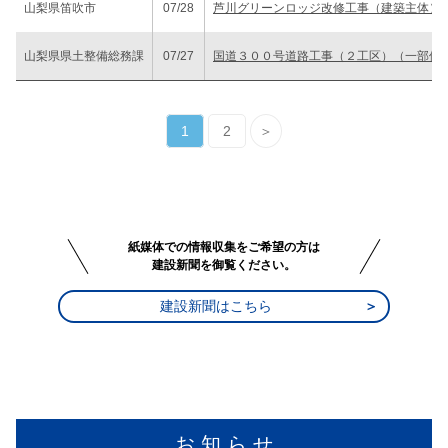
山梨県笛吹市
07/28
芦川グリーンロッジ改修工事（建築主体）
山梨県県土整備総務課
07/27
国道３００号道路工事（２工区）（一部債
1
2
＞
紙媒体での情報収集をご希望の方は
建設新聞を御覧ください。
建設新聞はこちら
お 知 ら せ