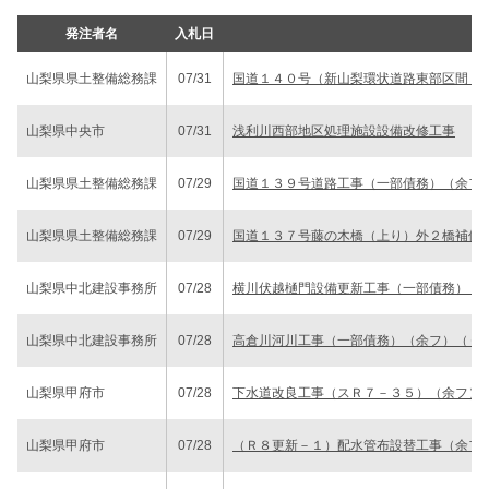
発注者名
入札日
山梨県県土整備総務課
07/31
国道１４０号（新山梨環状道路東部区間２
山梨県中央市
07/31
浅利川西部地区処理施設設備改修工事
山梨県県土整備総務課
07/29
国道１３９号道路工事（一部債務）（余フ
山梨県県土整備総務課
07/29
国道１３７号藤の木橋（上り）外２橋補修
山梨県中北建設事務所
07/28
横川伏越樋門設備更新工事（一部債務）（
山梨県中北建設事務所
07/28
高倉川河川工事（一部債務）（余フ）（０
山梨県甲府市
07/28
下水道改良工事（スＲ７－３５）（余フ）
山梨県甲府市
07/28
（Ｒ８更新－１）配水管布設替工事（余フ