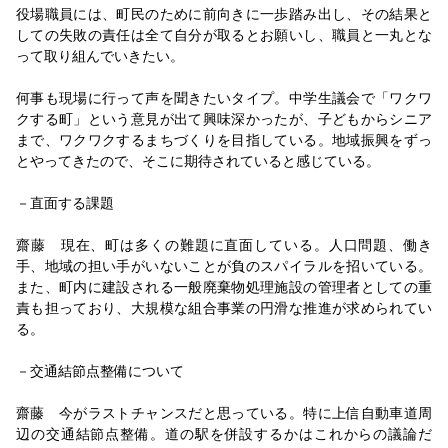
し共に歩む
役場職員には、町民のために前向きに一歩踏み出し、その結果と
しての失敗の責任は全て自分が取るとお願いし、職員と一丸とな
2026/06/05
って取り組んでいきたい。
就任インタビュー／米原賢営繕部長／長く使っていく建
物を
何事も現場に行って声を聞きたいタイプ。中学生議会で「ワクワ
2026/06/05
クする町」という意見が出て興味深かったが、子どもからシニア
【就任インタビュー】社会の変化に対応を／都市再生機
まで、ワクワクするまちづくりを目指している。地域振興をずっ
構 大串 聡 都市再生部長
とやってきたので、そこに期待されていると感じている。
2026/06/05
庁舎建て替えも視野／市民に寄り添い施設最適化／山下
－直面する課題
美紀東金市長就任インタビュー
齋藤 現在、町は多くの難題に直面している。人口問題、働き
2026/06/04
手、地域の担い手がいないことが負のスパイラルを招いている。
国土交通省北陸地方整備局 大呑智正河川部長就任イン
また、町内に建設される一般廃棄物処理施設の管理者としての重
タビュー／地域の未来づくりを支援
責も担っており、大規模な組合事業の円滑な推進が求められてい
2026/05/29
る。
【就任インタビュー】国土交通省 田村 央 技術調査
課長／インフラDXを加速
－交通結節点整備について
2026/05/28
集大成で事業完遂へ／治水と親しみの河川づくり／藤
齋藤 今がラストチャンスだと思っている。特に上信自動車道周
枝 達也事務所長インタビュー
辺の交通結節点整備。道の駅を併設するかはこれからの議論だ