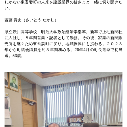
しかない東吾妻町の未来を建設業界の皆さまと一緒に切り開きた
い。
齋藤 貴史（さいとう たかし）
県立渋川高等学校－明治大学政治経済学部卒。新卒で上毛新聞社
に入社し、８年間営業・記者として勤務。その後、家業の新聞販
売所を継ぐため東吾妻町に戻り、地域振興にも携わる。２０２３
年から町議会議員を約３年間務める。26年4月の町長選挙で初当
選。53歳。