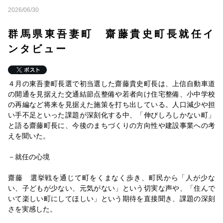
2026/06/17
2026/06/30
【就任インタビュー】全国木材組合連合会 平方宏 会
長／国民へ「木の力」示す
群馬県東吾妻町 齋藤貴史町長就任イ
2026/06/13
ンタビュー
群馬県草津町 新町長へ建設関連事業インタビュー
2026/06/11
【就任インタビュー】全国建設産業教育訓練協会 富士
４月の東吾妻町長選で初当選した齋藤貴史町長は、上信自動車道
教育訓練センター 大木勇雄会長／新教育訓練体系を共
の開通を見据えた交通結節点整備や若者向け住宅整備、小中学校
2026/06/10
の再編など将来を見据えた施策を打ち出している。人口減少や担
茨建協大子支部新支部長インタビュー／吉原 則夫 氏
い手不足といった課題が深刻化する中、「伸びしろしかない町」
／ひと
と語る齋藤町長に、今後のまちづくりの方向性や建設事業への考
えを聞いた。
2026/06/09
就任インタビュー／遠山純司用地部長／円滑・迅速な用
－就任の心境
地取得を
2026/06/09
齋藤 選挙戦を通じて町をくまなく歩き、町民から「人が少な
就任インタビュー日本塗装工業会新潟県支部・若山良夫
い、子どもが少ない、元気がない」という切実な声や、「住んで
支部長／塗装業の知名度上げたい
いて楽しい町にしてほしい」という期待を直接聞き、課題の深刻
2026/06/06
さを実感した。
就任インタビュー／長田英和統括防災官／官民連携強化