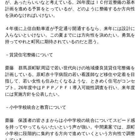
が、あったらいいなと考えている。26年度はＩＣ付近整備の基本
2026/05/28
計画を進める予算をとっているが、どのように整備するか方向性
国保病院老朽化に対応／体育館空調設置を推進／渡辺秀
を決めなければいけない。
和・南房総市長インタビュー
2026/05/27
４年後に上信自動車道が予定通り開通するなら、来年には設計に
県建設業協会深澤会長就任インタビュー
入らないといけない。この夏までには方向性を決めたい。勇気を
2026/05/26
持ってやれと町民に期待されているのだと思う。
北陸地整就任インタビュー／成川和也副局長／コミュニ
ケーション大切に
－賃貸住宅整備について
2026/05/22
齋藤 群馬原町駅周辺で若い世代向けの地域優良賃貸住宅整備を
四季の魅力発信へ／基盤整備を着実に推進／山口 亜希
計画している。原町赤十字病院の若い看護師など移住や定着を目
子事務所長インタビュー
指して、若い女性も住みたくなるような、ときめく住宅がコンセ
2026/05/22
プト。26年度中はＰＰＰ／ＰＦＩ導入可能性調査を行い、来年度
就任インタビュー／近藤修建政部長／新ルールを丁寧に
には実施方針を公表したい。
説明
2026/05/16
－小中学校統合と教育について
有田かおり農政部長就任インタビュー
齋藤 保護者の皆さまからは小中学校の統合についてスピード感
2026/05/08
を持ってやってもらいたいという声が強い。中間素案では、原町
有事に織力最大化／半島性「強み」へ転換／大塚生一・
小学校に段階的に集約する方向で進めていくという方向性で調整
災害・建設業担当部長インタビュー
している。