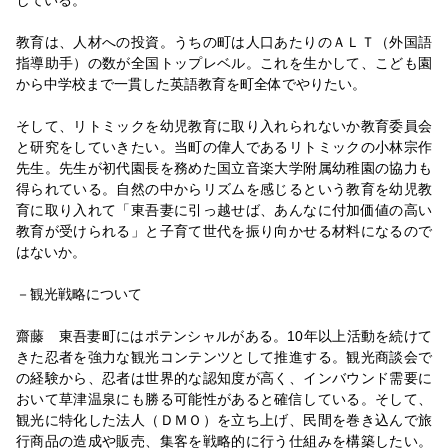
2026/05/01
【インタビュー】国交省 楠田幹人不動産・建設経済局
教育は、人材への投資。うちの町は人口あたりのＡＬＴ（外国語
長／中東情勢「適切な価格転嫁を」
指導助手）の数が全国トップレベル。これを生かして、こども園
2026/05/01
から中学校まで一貫した英語教育を町全体でやりたい。
新社長インタビュー／水工エンジニアリング（水戸市）
／代表取締役 小林裕輝 氏
そして、リトミックを幼児教育に取り入れられないか教育委員会
と研究をしていきたい。当町の偉人であるリトミックの小林宗作
2026/04/28
先生。先生が初代園長を務めた国立音楽大学附属幼稚園の協力も
要望反映し事業推進へ／輸送ターミナル整備など／土佐
得られている。自然の中からリズムを感じるという教育を幼児教
一也千葉港湾事務所長 就任インタビュー
育に取り入れて「東吾妻に引っ越せば、あんなに付加価値の高い
2026/04/14
教育が受けられる」と子育て世代を振り向かせる材料になるので
群馬県県土整備部 佐々木実県県土整備部長就任インタ
はないか。
ビュー
2026/03/04
－観光戦略について
就任インタビュー「ＭＥ新潟の会」小林徹会長／気軽に
参加できる会に／技術者のつながり大事
齋藤 東吾妻町にはポテンシャルがある。10年以上活動を続けて
きた忍者を強力な観光コンテンツとして推進する。観光商談会で
2026/02/18
の経験から、忍者は世界的な認知度が高く、インバウンド需要に
遊休地活用で企業誘致／ 防災にフェーズフリー導入／
おいて草津温泉にも勝る可能性があると確信している。そして、
小路正和いすみ市長就任インタビュー
観光に特化した法人（ＤＭＯ）を立ち上げ、民間を巻き込んで旅
2026/01/30
行商品の造成や販売、集客を戦略的に行う仕組みを構築したい。