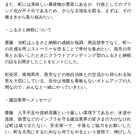
財政平準化や公共インフラ更新を／望月利樹町長 ２期
また、町には美味しい農産物が豊富にあるが、行政としてのブラ
目就任インタビュー
ンド化が不十分であるため、さらなる強化を図る。まずは、その
2026/01/16
種まきから取り組みたい。
【インタビュー】JC建設部会 山﨑孝史部会長／60周
年式典で交流を
－ふるさと納税について
2026/01/09
齋藤 当町はふるさと納税の成績が低調。商品競争でなく、町へ
子どもの成長支える投資へ／遠藤浩町長 ２期目就任イ
の共感を呼ぶストーリーを売ることで寄付を集めたい。燕市の市
ンタビュー
長とお会いしたときにクラウドファンディング型のふるさと納税
2026/01/05
の話をお聞きしたことをヒントにした。
【新春インタビュー】金子恭之国土交通相／新しい時代
の建設業を作る
杉並区、南相馬市、燕市などの他自治体との交流から得られる知
恵を大切にしている。自分は地盤も看板もないボトムアップの人
間なので、みんなと一緒にやっていきたい。
－建設業界へメッセージ
齋藤 人手不足や資材高騰という厳しい環境下であるが、水道や
道路、除雪などのインフラを守る建設業界の皆さまの力がなけれ
ば町は成り立たない。安全第一で、今後もご協力をお願いした
い。町を元気にするためなら何でもやるという覚悟で、伸びしろ