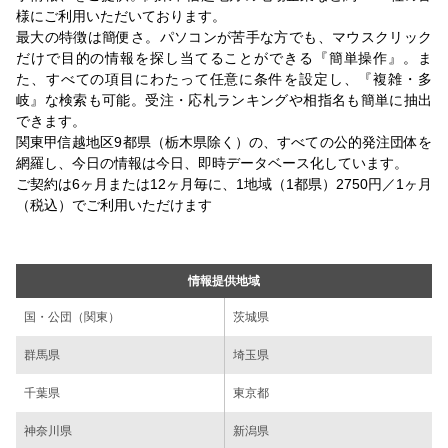
様にご利用いただいております。
最大の特徴は簡便さ。パソコンが苦手な方でも、マウスクリック
だけで目的の情報を探し当てることができる『簡単操作』。ま
た、すべての項目にわたって任意に条件を設定し、『複雑・多
岐』な検索も可能。受注・応札ランキングや相指名も簡単に抽出
できます。
関東甲信越地区9都県（栃木県除く）の、すべての公的発注団体を
網羅し、今日の情報は今日、即時データベース化しています。
ご契約は6ヶ月または12ヶ月毎に、1地域（1都県）2750円／1ヶ月
（税込）でご利用いただけます
情報提供地域
国・公団（関東）
茨城県
群馬県
埼玉県
千葉県
東京都
神奈川県
新潟県