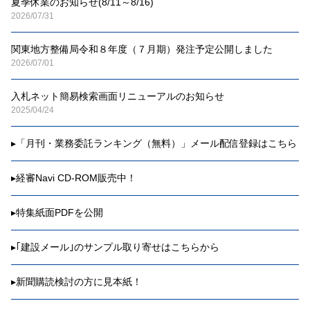
夏季休業のお知らせ(8/11～8/16)
2026/07/31
関東地方整備局令和８年度（７月期）発注予定公開しました
2026/07/01
入札ネット簡易検索画面リニューアルのお知らせ
2025/04/24
▸
「月刊・業務委託ランキング（無料）」メール配信登録はこちら
▸
経審Navi CD-ROM販売中！
▸
特集紙面PDFを公開
▸
｢建設メール｣のサンプル取り寄せはこちらから
▸
新聞購読検討の方に見本紙！