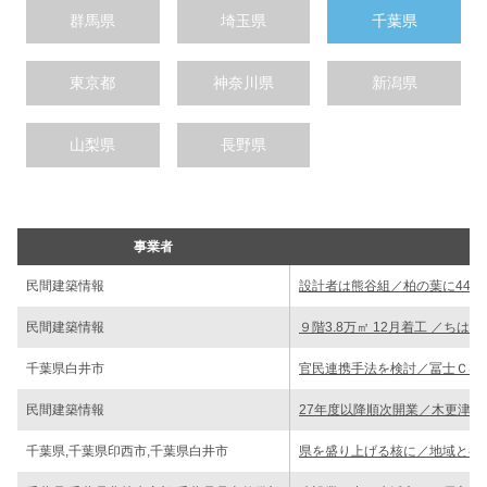
群馬県
埼玉県
千葉県
東京都
神奈川県
新潟県
山梨県
長野県
事業者
民間建築情報
設計者は熊谷組／柏の葉に44階
民間建築情報
９階3.8万㎡ 12月着工 ／ち
千葉県白井市
官民連携手法を検討／冨士Ｃは
民間建築情報
27年度以降順次開業／木更津
千葉県,千葉県印西市,千葉県白井市
県を盛り上げる核に／地域と共