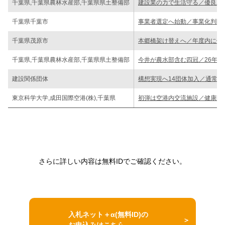
千葉県,千葉県農林水産部,千葉県県土整備部
建設業の力で生活守る／優良工
千葉県千葉市
事業者選定へ始動／事業化判断
千葉県茂原市
本郷橋架け替えへ／年度内に仮
千葉県,千葉県農林水産部,千葉県県土整備部
今井が農水部含む四冠／26年度
建設関係団体
構想実現へ14団体加入／通常
東京科学大学,成田国際空港(株),千葉県
初弾は空港内交流施設／健康医
さらに詳しい内容は無料IDでご確認ください。
入札ネット＋α(無料ID)の
お申込みはこちら