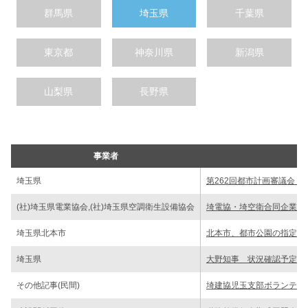
群馬県
埼玉県
千葉県
東京都
神奈川県
新潟県
山梨県
長野県
事業者
埼玉県
第262回都市計画審議会 
(社)埼玉県電業協会,(社)埼玉県空調衛生設備協会
埼電協・埼空衛合同企業対
埼玉県北本市
北本市、都市公園の指定管
埼玉県
大野知事 状況確認予定な
その他記事(民間)
埼建協児玉支部ボランティ