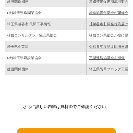
建設関係団体
道路整備促進期成同盟会県
(社)埼玉県造園業協会
埼造協青年部会が研修会
埼玉県越谷市,民間工事情報
【越谷市】開発行為届け・
補償コンサルタント協会県部会
補償コン県部会が県に要望
埼玉県企業局
令和８年度第１回埼玉県企
(社)埼玉県建設業協会
三県連絡協議会を開催
建設関係団体
埼玉県防草ブロック工業会
さらに詳しい内容は無料IDでご確認ください。