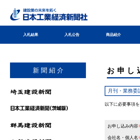
入札結果
入札公告
商品紹介
お申し
新 聞 紹 介
月刊・業務委
以下に必要事項を
お申し込み内容
会社名・個人名