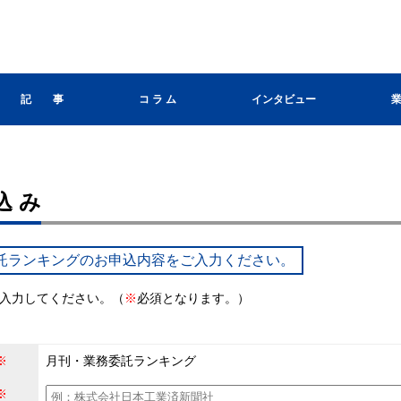
記 事
コ ラ ム
インタビュー
込み
託ランキングのお申込内容をご入力ください。
入力してください。（
※
必須となります。）
※
月刊・業務委託ランキング
※