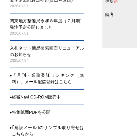
住所
※
2026/07/31
備考
関東地方整備局令和８年度（７月期）
発注予定公開しました
2026/07/01
入札ネット簡易検索画面リニューアル
のお知らせ
2025/04/24
▸
「月刊・業務委託ランキング（無
料）」メール配信登録はこちら
▸
経審Navi CD-ROM販売中！
▸
特集紙面PDFを公開
▸
｢建設メール｣のサンプル取り寄せは
こちらから