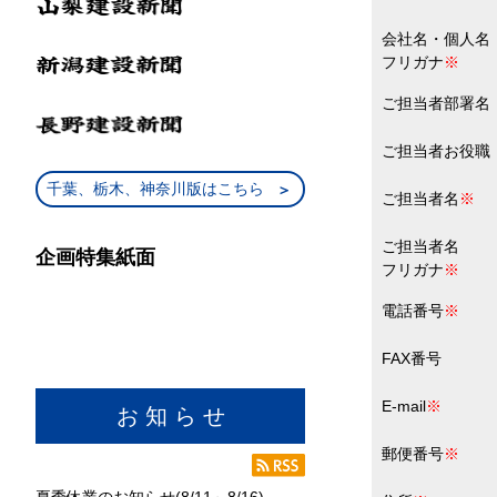
会社名・個人名
フリガナ
※
ご担当者部署名
ご担当者お役職
千葉、栃木、神奈川版はこちら
ご担当者名
※
ご担当者名
企画特集紙面
フリガナ
※
電話番号
※
FAX番号
E-mail
※
お 知 ら せ
郵便番号
※
夏季休業のお知らせ(8/11～8/16)