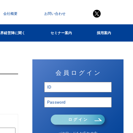
会社概要
お問い合わせ
業界経営陣に聞く
セミナー案内
採用案内
会 員 ロ グ イ ン
ロ グ イ ン