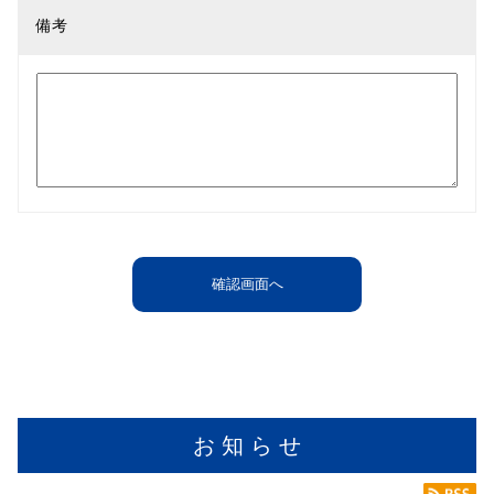
備考
お 知 ら せ