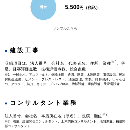
5,500
料金
円（税込）
サンプルこちら
建設工事
※1
収録項目は、法人番号、会社名、代表者名、住所、業種
、等
級、経審評価点数、技術評価点数、総合点数
※1 一般土木、アスファルト、鋼橋上部、造園、建築、木造建築、電気設備、暖冷
房衛生設備、セメント、プレストレスト、法面処理、塗装、維持修繕、しゅんせ
つ、グラウト、杭打、さく井、プレハブ建築、機械設備、通信設備、受変電設備
コンサルタント業務
※2
法人番号、会社名、本店所在地（県名）、規模、順位
※2 測量、建築関係コンサルタント、土木関係コンサルタント、地質調査、補償関
係コンサルタント