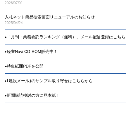
2026/07/01
入札ネット簡易検索画面リニューアルのお知らせ
2025/04/24
▸
「月刊・業務委託ランキング（無料）」メール配信登録はこちら
▸
経審Navi CD-ROM販売中！
▸
特集紙面PDFを公開
▸
｢建設メール｣のサンプル取り寄せはこちらから
▸
新聞購読検討の方に見本紙！