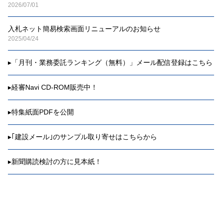
2026/07/01
入札ネット簡易検索画面リニューアルのお知らせ
2025/04/24
▸
「月刊・業務委託ランキング（無料）」メール配信登録はこちら
▸
経審Navi CD-ROM販売中！
▸
特集紙面PDFを公開
▸
｢建設メール｣のサンプル取り寄せはこちらから
▸
新聞購読検討の方に見本紙！