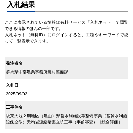
⼊札結果
ここに表示されている情報は有料サービス「入札ネット」で閲覧
できる情報のほんの一部です。
入札ネット（無料ID）にログインすると、工種やキーワードで絞
って一覧表示できます。
発注者名
群馬県中部農業事務所農村整備課
入札日
2025/09/02
工事件名
坂東大堰２期地区（農山）県営水利施設等整備事業（基幹水利施
設保全型）天狗岩連絡暗渠立坑工事（事前審査）［総合評価］