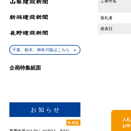
工事件名
落札者
発表日
千葉、栃木、神奈川版はこちら
企画特集紙面
お 知 ら せ
入札
お申
夏季休業のお知らせ(8/11～8/16)