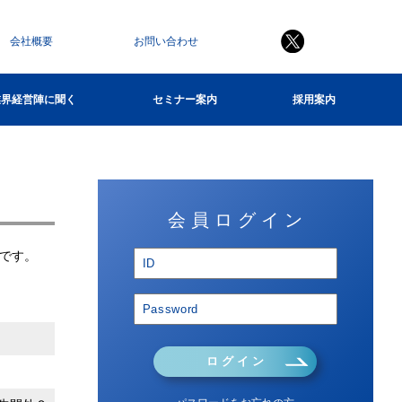
会社概要
お問い合わせ
業界経営陣に聞く
セミナー案内
採用案内
会 員 ロ グ イ ン
です。
ロ グ イ ン