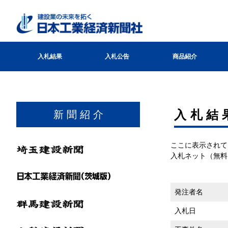
入札結果
入札公告
商品紹介
⼊札結
新 聞 紹 介
ここに表示されて
入札ネット（無料
発注者名
入札日