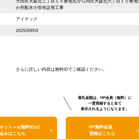
大田区大森北三丁目１５番地先から同区大森北六丁目１０番地
か所配水小管布設替工事
アイテック
2025/09/03
さらに詳しい内容は無料IDでご確認ください。
落札金額は、HP会員（無料）に
一度登録すると全て
表示されるようになります。
ネット＋α(無料ID)の
HP無料会員
込みはこちら
登録はこちら