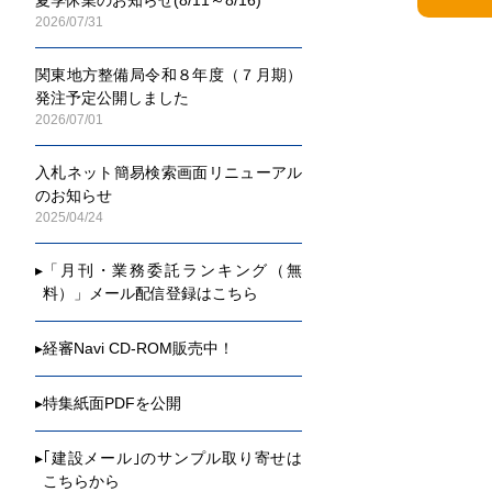
2026/07/31
関東地方整備局令和８年度（７月期）
発注予定公開しました
2026/07/01
入札ネット簡易検索画面リニューアル
のお知らせ
2025/04/24
▸
「月刊・業務委託ランキング（無
料）」メール配信登録はこちら
▸
経審Navi CD-ROM販売中！
▸
特集紙面PDFを公開
▸
｢建設メール｣のサンプル取り寄せは
こちらから