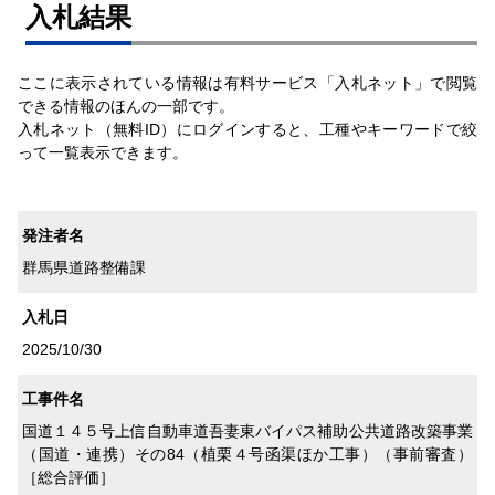
⼊札結果
ここに表示されている情報は有料サービス「入札ネット」で閲覧
できる情報のほんの一部です。
入札ネット（無料ID）にログインすると、工種やキーワードで絞
って一覧表示できます。
発注者名
群馬県道路整備課
入札日
2025/10/30
工事件名
国道１４５号上信自動車道吾妻東バイパス補助公共道路改築事業
（国道・連携）その84（植栗４号函渠ほか工事）（事前審査）
［総合評価］