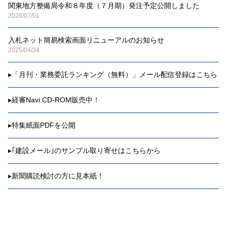
関東地方整備局令和８年度（７月期）発注予定公開しました
2026/07/01
入札ネット簡易検索画面リニューアルのお知らせ
2025/04/24
▸
「月刊・業務委託ランキング（無料）」メール配信登録はこちら
▸
経審Navi CD-ROM販売中！
▸
特集紙面PDFを公開
▸
｢建設メール｣のサンプル取り寄せはこちらから
▸
新聞購読検討の方に見本紙！