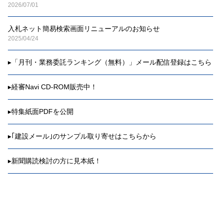
2026/07/01
入札ネット簡易検索画面リニューアルのお知らせ
2025/04/24
▸
「月刊・業務委託ランキング（無料）」メール配信登録はこちら
▸
経審Navi CD-ROM販売中！
▸
特集紙面PDFを公開
▸
｢建設メール｣のサンプル取り寄せはこちらから
▸
新聞購読検討の方に見本紙！