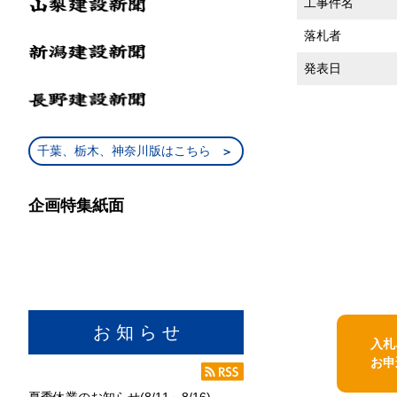
工事件名
落札者
発表日
千葉、栃木、神奈川版はこちら
企画特集紙面
お 知 ら せ
入札
お申
夏季休業のお知らせ(8/11～8/16)