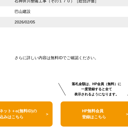
石神井川整備工事（その１７０）［総合評価］
巴山建設
2026/02/05
さらに詳しい内容は無料IDでご確認ください。
落札金額は、HP会員（無料）に
一度登録すると全て
表示されるようになります。
ネット＋α(無料ID)の
HP無料会員
込みはこちら
登録はこちら