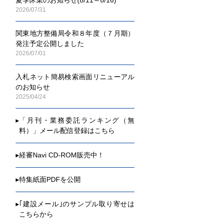
2026/07/31
関東地方整備局令和８年度（７月期）
発注予定公開しました
2026/07/01
入札ネット簡易検索画面リニューアル
のお知らせ
2025/04/24
▸
「月刊・業務委託ランキング（無
料）」メール配信登録はこちら
▸
経審Navi CD-ROM販売中！
▸
特集紙面PDFを公開
▸
｢建設メール｣のサンプル取り寄せは
こちらから