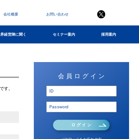
会社概要
お問い合わせ
業界経営陣に聞く
セミナー案内
採用案内
会 員 ロ グ イ ン
です。
ロ グ イ ン