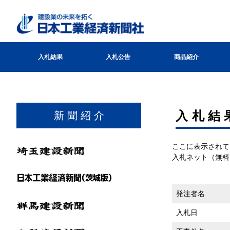
入札結果
入札公告
商品紹介
⼊札結
新 聞 紹 介
ここに表示されて
入札ネット（無料
発注者名
入札日