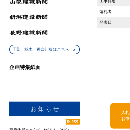
工事件名
落札者
発表日
千葉、栃木、神奈川版はこちら
企画特集紙面
お 知 ら せ
入札
お申
夏季休業のお知らせ(8/11～8/16)