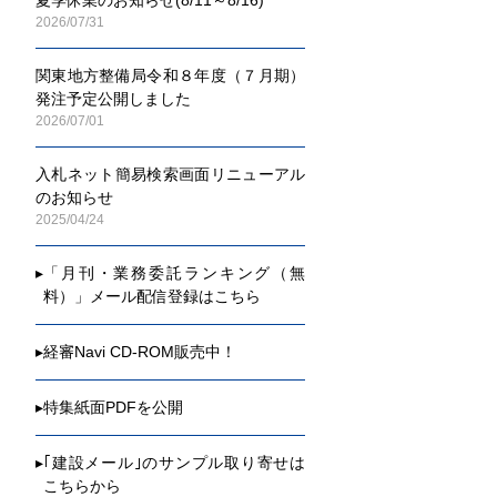
2026/07/31
関東地方整備局令和８年度（７月期）
発注予定公開しました
2026/07/01
入札ネット簡易検索画面リニューアル
のお知らせ
2025/04/24
▸
「月刊・業務委託ランキング（無
料）」メール配信登録はこちら
▸
経審Navi CD-ROM販売中！
▸
特集紙面PDFを公開
▸
｢建設メール｣のサンプル取り寄せは
こちらから