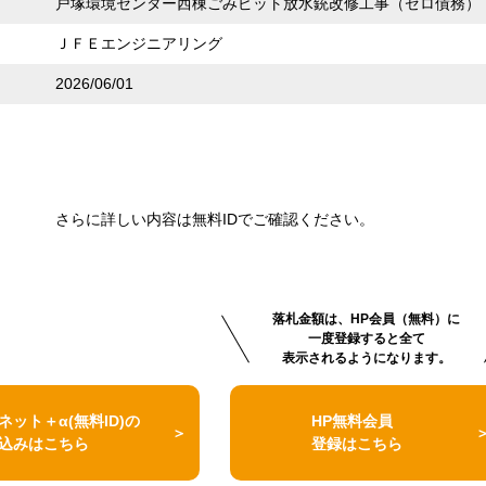
戸塚環境センター西棟ごみピット放水銃改修工事（ゼロ債務）
ＪＦＥエンジニアリング
2026/06/01
さらに詳しい内容は無料IDでご確認ください。
落札金額は、HP会員（無料）に
一度登録すると全て
表示されるようになります。
ネット＋α(無料ID)の
HP無料会員
込みはこちら
登録はこちら