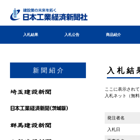
入札結果
入札公告
商品紹介
⼊札結
新 聞 紹 介
ここに表示されて
入札ネット（無料
発注者名
入札日