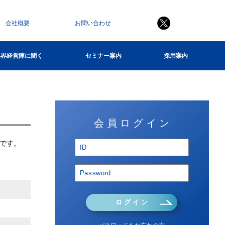
会社概要
お問い合わせ
業界経営陣に聞く
セミナー案内
採用案内
会 員 ロ グ イ ン
です。
ロ グ イ ン