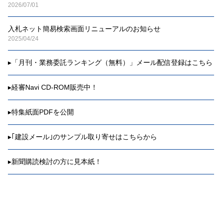
2026/07/01
入札ネット簡易検索画面リニューアルのお知らせ
2025/04/24
▸
「月刊・業務委託ランキング（無料）」メール配信登録はこちら
▸
経審Navi CD-ROM販売中！
▸
特集紙面PDFを公開
▸
｢建設メール｣のサンプル取り寄せはこちらから
▸
新聞購読検討の方に見本紙！