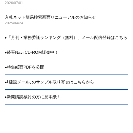
2026/07/01
入札ネット簡易検索画面リニューアルのお知らせ
2025/04/24
▸
「月刊・業務委託ランキング（無料）」メール配信登録はこちら
▸
経審Navi CD-ROM販売中！
▸
特集紙面PDFを公開
▸
｢建設メール｣のサンプル取り寄せはこちらから
▸
新聞購読検討の方に見本紙！