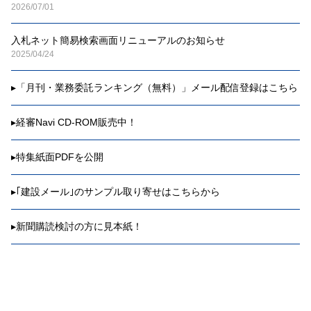
2026/07/01
入札ネット簡易検索画面リニューアルのお知らせ
2025/04/24
▸
「月刊・業務委託ランキング（無料）」メール配信登録はこちら
▸
経審Navi CD-ROM販売中！
▸
特集紙面PDFを公開
▸
｢建設メール｣のサンプル取り寄せはこちらから
▸
新聞購読検討の方に見本紙！