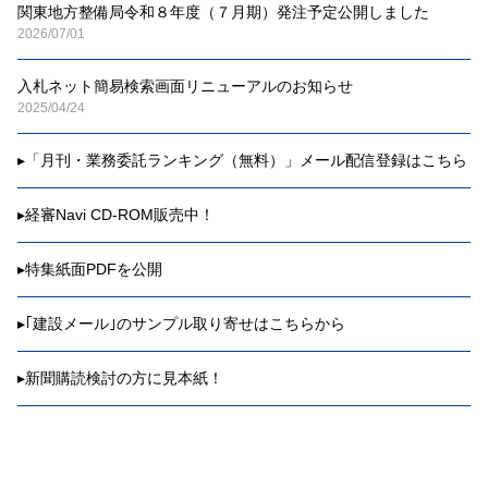
関東地方整備局令和８年度（７月期）発注予定公開しました
2026/07/01
入札ネット簡易検索画面リニューアルのお知らせ
2025/04/24
▸
「月刊・業務委託ランキング（無料）」メール配信登録はこちら
▸
経審Navi CD-ROM販売中！
▸
特集紙面PDFを公開
▸
｢建設メール｣のサンプル取り寄せはこちらから
▸
新聞購読検討の方に見本紙！