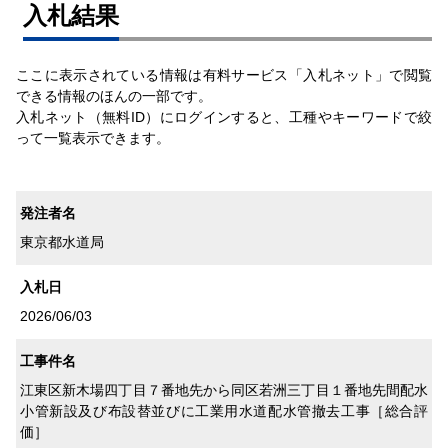
⼊札結果
ここに表示されている情報は有料サービス「入札ネット」で閲覧
できる情報のほんの一部です。
入札ネット（無料ID）にログインすると、工種やキーワードで絞
って一覧表示できます。
発注者名
東京都水道局
入札日
2026/06/03
工事件名
江東区新木場四丁目７番地先から同区若洲三丁目１番地先間配水
小管新設及び布設替並びに工業用水道配水管撤去工事［総合評
価］