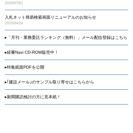
2026/07/01
入札ネット簡易検索画面リニューアルのお知らせ
2025/04/24
▸
「月刊・業務委託ランキング（無料）」メール配信登録はこちら
▸
経審Navi CD-ROM販売中！
▸
特集紙面PDFを公開
▸
｢建設メール｣のサンプル取り寄せはこちらから
▸
新聞購読検討の方に見本紙！