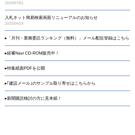
2026/07/01
入札ネット簡易検索画面リニューアルのお知らせ
2025/04/24
▸
「月刊・業務委託ランキング（無料）」メール配信登録はこちら
▸
経審Navi CD-ROM販売中！
▸
特集紙面PDFを公開
▸
｢建設メール｣のサンプル取り寄せはこちらから
▸
新聞購読検討の方に見本紙！