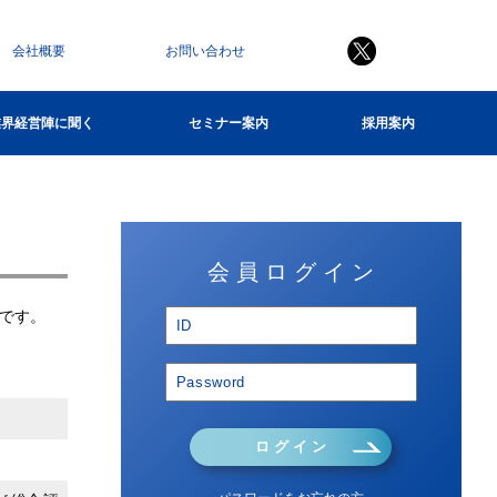
会社概要
お問い合わせ
業界経営陣に聞く
セミナー案内
採用案内
会 員 ロ グ イ ン
です。
ロ グ イ ン