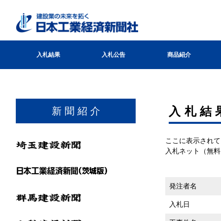
入札結果
入札公告
商品紹介
⼊札結
新 聞 紹 介
ここに表示されて
入札ネット（無料
発注者名
入札日