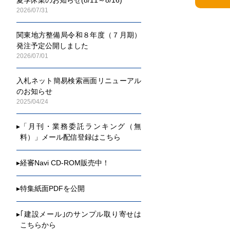
2026/07/31
関東地方整備局令和８年度（７月期）
発注予定公開しました
2026/07/01
入札ネット簡易検索画面リニューアル
のお知らせ
2025/04/24
▸
「月刊・業務委託ランキング（無
料）」メール配信登録はこちら
▸
経審Navi CD-ROM販売中！
▸
特集紙面PDFを公開
▸
｢建設メール｣のサンプル取り寄せは
こちらから