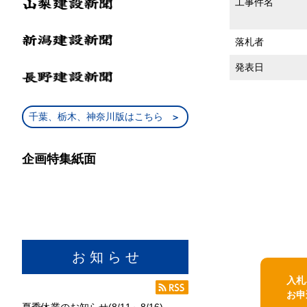
工事件名
落札者
発表日
千葉、栃木、神奈川版はこちら
企画特集紙面
お 知 ら せ
入札
お申
夏季休業のお知らせ(8/11～8/16)