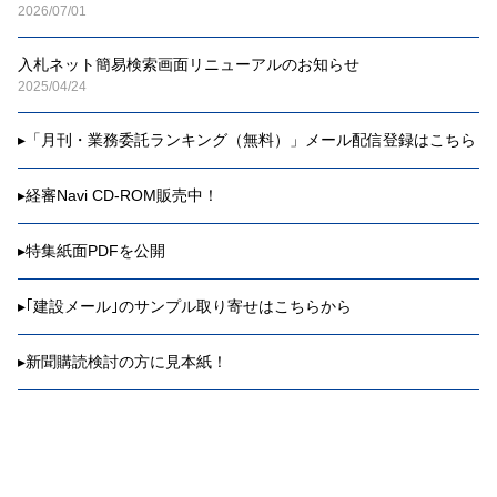
2026/07/01
入札ネット簡易検索画面リニューアルのお知らせ
2025/04/24
▸
「月刊・業務委託ランキング（無料）」メール配信登録はこちら
▸
経審Navi CD-ROM販売中！
▸
特集紙面PDFを公開
▸
｢建設メール｣のサンプル取り寄せはこちらから
▸
新聞購読検討の方に見本紙！