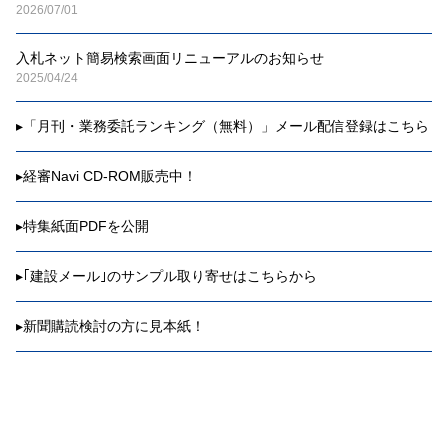
2026/07/01
入札ネット簡易検索画面リニューアルのお知らせ
2025/04/24
▸
「月刊・業務委託ランキング（無料）」メール配信登録はこちら
▸
経審Navi CD-ROM販売中！
▸
特集紙面PDFを公開
▸
｢建設メール｣のサンプル取り寄せはこちらから
▸
新聞購読検討の方に見本紙！