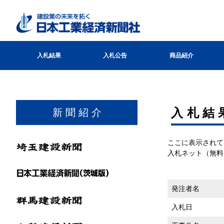
入札結果
入札公告
商品紹介
⼊札結
新 聞 紹 介
ここに表示されて
入札ネット（無料
発注者名
入札日