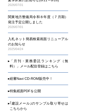
2026/07/31
関東地方整備局令和８年度（７月期）
発注予定公開しました
2026/07/01
入札ネット簡易検索画面リニューアル
のお知らせ
2025/04/24
▸
「月刊・業務委託ランキング（無
料）」メール配信登録はこちら
▸
経審Navi CD-ROM販売中！
▸
特集紙面PDFを公開
▸
｢建設メール｣のサンプル取り寄せは
こちらから