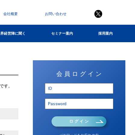
会社概要
お問い合わせ
業界経営陣に聞く
セミナー案内
採用案内
会 員 ロ グ イ ン
です。
ロ グ イ ン