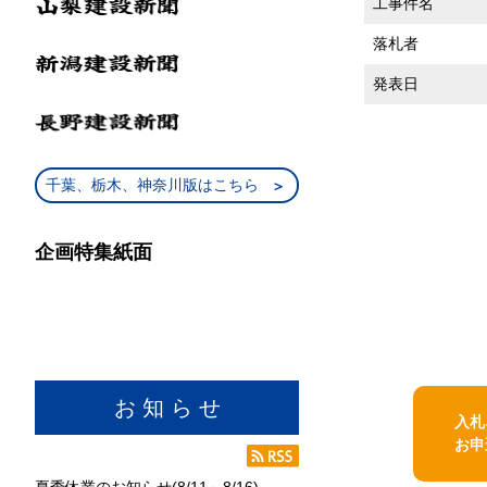
工事件名
落札者
発表日
千葉、栃木、神奈川版はこちら
企画特集紙面
お 知 ら せ
入札
お申
夏季休業のお知らせ(8/11～8/16)