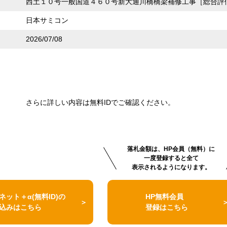
西土１０号一般国道４６０号新大通川橋橋梁補修工事［総合評
日本サミコン
2026/07/08
さらに詳しい内容は無料IDでご確認ください。
落札金額は、HP会員（無料）に
一度登録すると全て
表示されるようになります。
ネット＋α(無料ID)の
HP無料会員
込みはこちら
登録はこちら