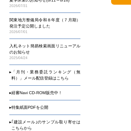
2026/07/31
関東地方整備局令和８年度（７月期）
発注予定公開しました
2026/07/01
入札ネット簡易検索画面リニューアル
のお知らせ
2025/04/24
▸
「月刊・業務委託ランキング（無
料）」メール配信登録はこちら
▸
経審Navi CD-ROM販売中！
▸
特集紙面PDFを公開
▸
｢建設メール｣のサンプル取り寄せは
こちらから