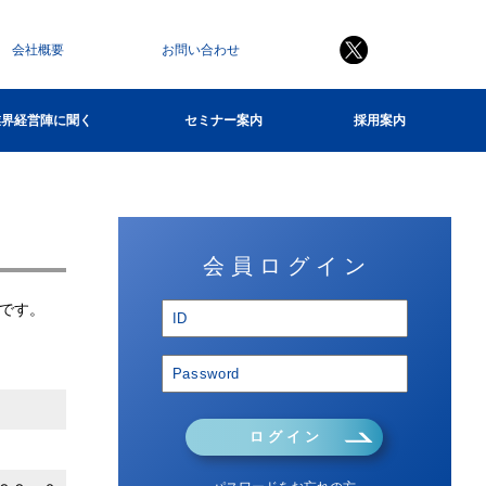
会社概要
お問い合わせ
業界経営陣に聞く
セミナー案内
採用案内
会 員 ロ グ イ ン
です。
ロ グ イ ン