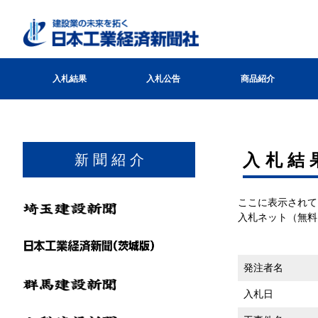
入札結果
入札公告
商品紹介
⼊札結
新 聞 紹 介
ここに表示されて
入札ネット（無料
発注者名
入札日