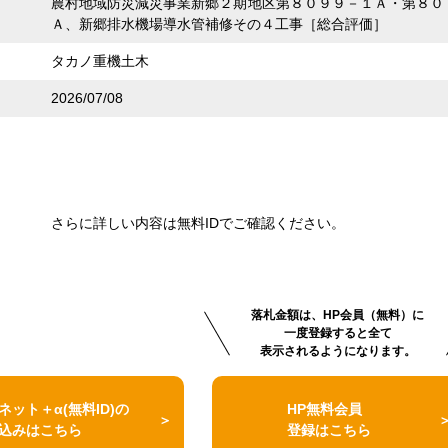
農村地域防災減災事業新郷２期地区第８０９９－１Ａ・第８０
Ａ、新郷排水機場導水管補修その４工事［総合評価］
タカノ重機土木
2026/07/08
さらに詳しい内容は無料IDでご確認ください。
落札金額は、HP会員（無料）に
一度登録すると全て
表示されるようになります。
ネット＋α(無料ID)の
HP無料会員
込みはこちら
登録はこちら