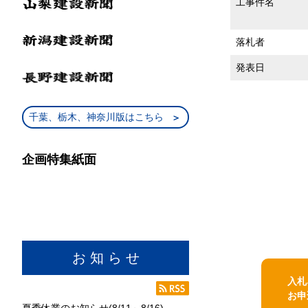
工事件名
落札者
発表日
千葉、栃木、神奈川版はこちら
企画特集紙面
お 知 ら せ
入札
お申
夏季休業のお知らせ(8/11～8/16)