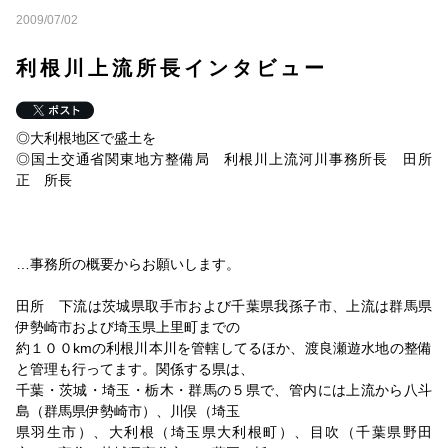
2009/07/28
2009/07/02
桐蔭横浜大学法科大学院教授 鈴木満氏インタビュー
2009/07/27
利根川上流所長インタビュー
国土技術研究センター理事長 大石久和氏インタビュー
2009/07/24
東京都副知事猪瀬直樹氏インタビュー
◎大利根地区で盛土を
2009/07/02
◎国土交通省関東地方整備局 利根川上流河川事務所長 田所
利根川上流所長インタビュー
正 所長
2009/07/02
北首都国道所長インタビュー
2009/07/02
…事務所の概要からお願いします。
大宮国道所長インタビュー
2009/07/02
田所 下流は茨城県取手市および千葉県我孫子市、上流は群馬県
荒川上流所長インタビュー
伊勢崎市および埼玉県上里町までの
2009/07/02
約１００kmの利根川本川を管轄してるほか、渡良瀬遊水地の整備
江戸川河川所長インタビュー
と管理も行ってます。関係する県は、
千葉・茨城・埼玉・栃木・群馬の５県で、管内には上流から八斗
2009/03/02
島（群馬県伊勢崎市）、川俣（埼玉
脇雅史参議院議員インタビュー
県羽生市）、大利根（埼玉県大利根町）、目吹（千葉県野田
2009/02/23