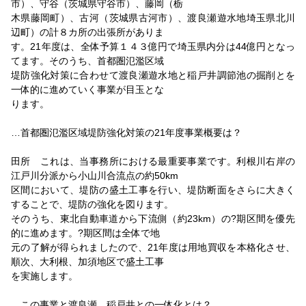
市）、守谷（茨城県守谷市）、藤岡（栃
関東農政局皆川局長インタビュー
木県藤岡町）、古河（茨城県古河市）、渡良瀬遊水地埼玉県北川
2009/01/09
辺町）の計８カ所の出張所がありま
国交省関克己技術審議官インタビュー
す。21年度は、全体予算１４３億円で埼玉県内分は44億円となっ
てます。そのうち、首都圏氾濫区域
2009/01/05
堤防強化対策に合わせて渡良瀬遊水地と稲戸井調節池の掘削とを
国交省金子一義大臣新春インタビュー
一体的に進めていく事業が目玉とな
ります。
…首都圏氾濫区域堤防強化対策の21年度事業概要は？
田所 これは、当事務所における最重要事業です。利根川右岸の
江戸川分派から小山川合流点の約50km
区間において、堤防の盛土工事を行い、堤防断面をさらに大きく
することで、堤防の強化を図ります。
そのうち、東北自動車道から下流側（約23km）の?期区間を優先
的に進めます。?期区間は全体で地
元の了解が得られましたので、21年度は用地買収を本格化させ、
順次、大利根、加須地区で盛土工事
を実施します。
…この事業と渡良瀬、稲戸井との一体化とは？