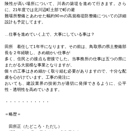
険性が高い場所について、川表の築堤を進めて行きます。さら
に、21年度では北川辺町土部で町の避
難場所整備とあわせた幅約90ｍの高規格堤防整備についての詳細
設計も予定してます。
…仕事を進めていく上で、大事にしている事は？
田所 着任して1年半になります。その前は、鳥取県の県土整備部
長を２年経験し、きめ細かい仕事が
多く、住民との接点も密接でした。当事務所の仕事は五つの県に
またがる大規模な事業となりますが、
個々の工事はきめ細かく取り組む必要がありますので、十分な配
慮を心がけています。工事の発注に
おいても、建設業界の技術力が適切に発揮できるように、公平
性・透明性を高めていきます。
・・・・・・・・・・・
＝略歴＝
田所正（たどころ・ただし）