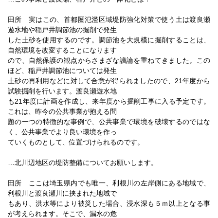
田所 実はこの、首都圏氾濫区域堤防強化対策で使う土は渡良瀬
遊水地や稲戸井調節池の掘削で発生
した土砂を使用するのです。調節池を大規模に掘削することは、
自然環境を改変することになります
ので、自然保護の観点からさまざな議論を重ねてきました。この
ほど、稲戸井調節池については発生
土砂の再利用などに対して合意が得られましたので、21年度から
試験掘削を行います。渡良瀬遊水地
も21年度に計画を作成し、来年度から掘削工事に入る予定です。
これは、昨今の公共事業が抱える問
題の一つの特徴的な事例で、公共事業で環境を破壊するのではな
く、公共事業でより良い環境を作っ
ていくものとして、位置づけられるのです。
…北川辺地区の堤防整備についてお願いします。
田所 ここは埼玉県内でも唯一、利根川の左岸側にある地域で、
利根川と渡良瀬川に挟まれた地域で
もあり、洪水等により被災した場合、浸水深も５ｍ以上となる事
が考えられます。そこで、漏水の危