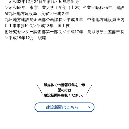
昭和32年12月24日生まれ・広島県出身
▽昭和55年 東京工業大学工学部（土木）卒業▽昭和55年 建設
省九州地方建設局 入省▽平成２年
九州地方建設局企画部企画課長▽平成６年 中部地方建設局庄内
川工事事務所長▽平成13年 国土技
術研究センター調査部第一部長▽平成17年 鳥取県県土整備部長
▽平成19年12月 現職
紙媒体での情報収集をご希
望の方は
建設新聞を御覧ください。
建設新聞はこちら