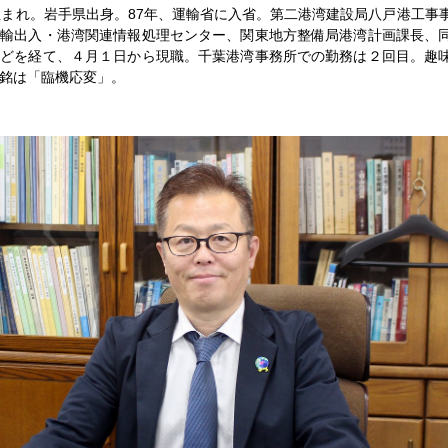
タビュー】金子恭之国土交通相／新しい時代の建設業を作る
生まれ。岩手県出身。87年、運輸省に入省。第二港湾建設局八戸港工事
、輸出入・港湾関連情報処理センター、関東地方整備局港湾計画課長、
などを経て、４月１日から現職。千葉港湾事務所での勤務は２回目。趣
銘は「臨機応変」。