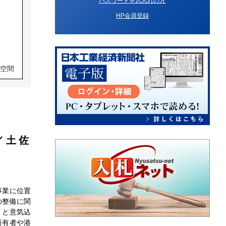
パスワードをお忘れの方
HP会員登録
空間
／土佐
雄会
事業に位置
の整備に関
」と意気込
所有者や港