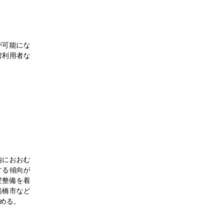
ー
が可能にな
湾利用者な
タビ
内におおむ
する傾向が
壁整備を着
転嫁
船橋市など
める。