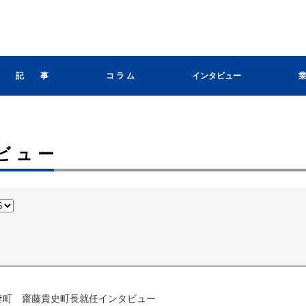
記 事
コ ラ ム
インタビュー
ビュー
妻町 齋藤貴史町長就任インタビュー