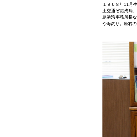
【新春イン
１９６８年11月
土交通省港湾局
島港湾事務所長
や海釣り。座右の