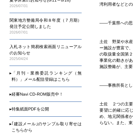
2026/06/09
湾利用者などとの
2026/07/31
就任インタ
い
関東地方整備局令和８年度（７月期）
2026/06/06
――千葉県への思
発注予定公開しました
就任インタ
2026/07/01
2026/06/05
土佐 野菜や水
就任インタ
入札ネット簡易検索画面リニューアル
ー施設が豊富で
2026/06/05
のお知らせ
の取扱量全国第２
【就任イン
2025/04/24
事業化の動きが
2026/06/05
施設整備が、主要
庁舎建て替
▸
「月刊・業務委託ランキング（無
料）」メール配信登録はこちら
2026/06/04
――事務所長とし
国土交通省
支援
▸
経審Navi CD-ROM販売中！
2026/05/29
土佐 ２つの主
【就任イン
▸
特集紙面PDFを公開
要望に的確に応
2026/05/28
め、地元関係者
集大成で事
らない。また、東
▸
｢建設メール｣のサンプル取り寄せは
2026/05/28
こちらから