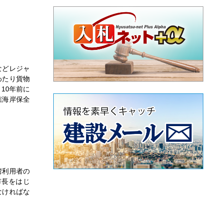
げた
などレジャ
わたり貨物
10年前に
長
轄海岸保全
ュー
りを
湾利用者の
市長をはじ
なければな
ー