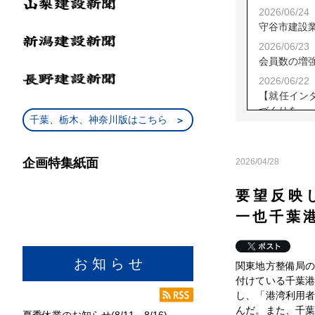
2026/06/24
守谷市建設
2026/06/23
会員数の増
2026/06/22
【就任イン
づくりを
千葉、栃木、神奈川版はこちら
2026/06/17
【就任イン
企画特集紙面
2026/04/28
2026/06/13
群馬県草津
要望反映
2026/06/11
【就任イン
一也千葉
長／新教育
2026/06/10
お 知 ら せ
茨建協大子
関東地方整備局
付けている千葉
2026/06/09
し、「港湾利用
就任インタ
んだ。また、千
夏季休業のお知らせ(8/11～8/16)