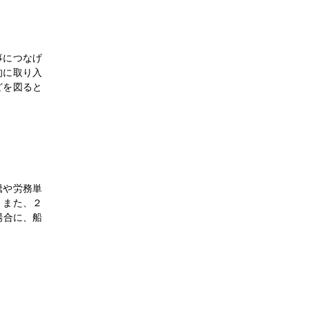
任イ
事につなげ
的に取り入
どを図ると
つな
ンタビ
騰や労務単
。また、２
場合に、船