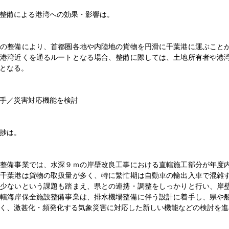
朽化に対応／体育館空調設置を推進／渡辺秀和・南房総市長インタビュ
整備による港湾への効果・影響は。
会深澤会長就任インタビュー
路の整備により、首都圏各地や内陸地の貨物を円滑に千葉港に運ぶこと
任インタビュー／成川和也副局長／コミュニケーション大切に
。港湾近くを通るルートとなる場合、整備に際しては、土地所有者や港
となる。
発信へ／基盤整備を着実に推進／山口 亜希子事務所長インタビュー
手／災害対応機能を検討
ビュー／近藤修建政部長／新ルールを丁寧に説明
農政部長就任インタビュー
捗は。
最大化／半島性「強み」へ転換／大塚生一・災害・建設業担当部長イン
ル整備事業では、水深９ｍの岸壁改良工事における直轄施工部分が年度
。千葉港は貨物の取扱量が多く、特に繁忙期は自動車の輸出入車で混雑
が少ないという課題も踏まえ、県との連携・調整をしっかりと行い、岸
ュー】国交省 楠田幹人不動産・建設経済局長／中東情勢「適切な価格
直轄海岸保全施設整備事業は、排水機場整備に伴う設計に着手し、県や
く、激甚化・頻発化する気象災害に対応した新しい機能などの検討を進
タビュー／水工エンジニアリング（水戸市）／代表取締役 小林裕輝 氏