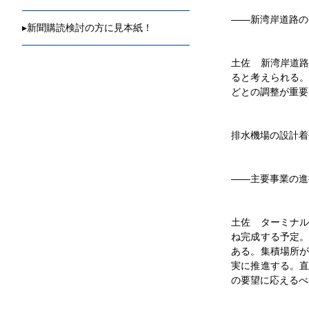
国保病院老
――新湾岸道路の
2026/05/27
▸
新聞購読検討の方に見本紙！
県建設業協
2026/05/26
土佐 新湾岸道
北陸地整就
ると考えられる
どとの調整が重要
2026/05/22
四季の魅力
2026/05/22
排水機場の設計着
就任インタ
2026/05/16
有田かおり
――主要事業の進
2026/05/08
有事に織力
土佐 ターミナ
ュー
ね完成する予定
2026/05/01
ある。集積場所
【インタビ
実に推進する。
を」
の要望に応えるべ
2026/05/01
新社長イン