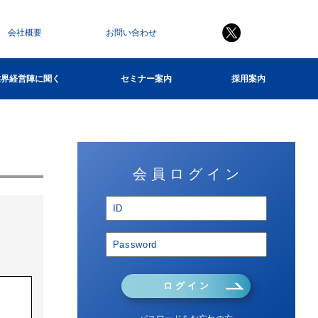
会社概要
お問い合わせ
業界経営陣に聞く
セミナー案内
採用案内
会 員 ロ グ イ ン
ロ グ イ ン