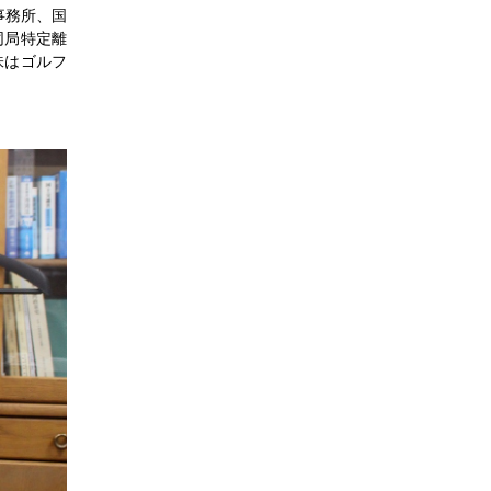
事務所、国
同局特定離
味はゴルフ