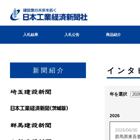
入札結果
入札公告
商品紹介
インタ
新 聞 紹 介
年を選択
2026
2026/06/30
群馬県東吾