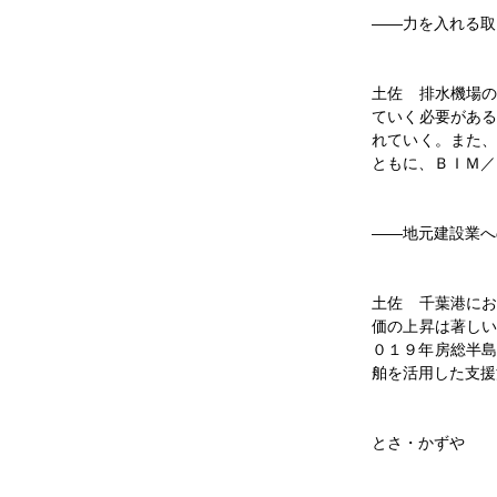
――力を入れる取
2026/04/28
要望反映し
ンタビュー
土佐 排水機場
2026/04/14
ていく必要があ
群馬県県土
れていく。また
2026/03/04
ともに、ＢＩＭ／
就任インタ
がり大事
――地元建設業へ
2026/02/18
遊休地活用
ュー
土佐 千葉港に
2026/01/30
価の上昇は著し
財政平準化
０１９年房総半島
2026/01/16
舶を活用した支援
【インタビ
2026/01/09
とさ・かずや
子どもの成
2026/01/05