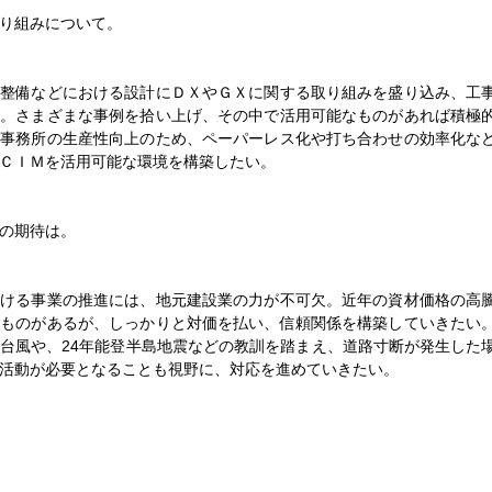
り組みについて。
事業推進へ／輸送ターミナル整備など／土佐一也千葉港湾事務所長 就
の整備などにおける設計にＤＸやＧＸに関する取り組みを盛り込み、工
る。さまざまな事例を拾い上げ、その中で活用可能なものがあれば積極
整備部 佐々木実県県土整備部長就任インタビュー
、事務所の生産性向上のため、ペーパーレス化や打ち合わせの効率化な
ＣＩＭを活用可能な環境を構築したい。
ビュー「ＭＥ新潟の会」小林徹会長／気軽に参加できる会に／技術者の
の期待は。
で企業誘致／ 防災にフェーズフリー導入／小路正和いすみ市長就任イ
おける事業の推進には、地元建設業の力が不可欠。近年の資材価格の高
いものがあるが、しっかりと対価を払い、信頼関係を構築していきたい
や公共インフラ更新を／望月利樹町長 ２期目就任インタビュー
台風や、24年能登半島地震などの教訓を踏まえ、道路寸断が発生した
活動が必要となることも視野に、対応を進めていきたい。
ュー】JC建設部会 山﨑孝史部会長／60周年式典で交流を
長支える投資へ／遠藤浩町長 ２期目就任インタビュー