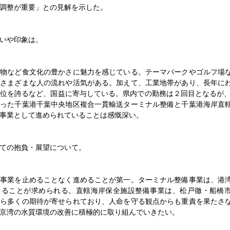
調整が重要」との見解を示した。
ビュー日本塗装工業会新潟県支部・若山良夫支部長／塗装業の知名度上
いや印象は。
ビュー／長田英和統括防災官／官民連携強化し共に歩む
産物など食文化の豊かさに魅力を感じている。テーマパークやゴルフ場
ビュー／米原賢営繕部長／長く使っていく建物を
、さまざまな人の流れや活気がある。加えて、工業地帯があり、長年に
位を誇るなど、国益に寄与している。県内での勤務は２回目となるが、
タビュー】社会の変化に対応を／都市再生機構 大串 聡 都市再生部
あった千葉港千葉中央地区複合一貫輸送ターミナル整備と千葉港海岸直
事業として進められていることは感慨深い。
えも視野／市民に寄り添い施設最適化／山下美紀東金市長就任インタビ
ての抱負・展望について。
北陸地方整備局 大呑智正河川部長就任インタビュー／地域の未来づく
要事業を止めることなく進めることが第一。ターミナル整備事業は、港
タビュー】国土交通省 田村 央 技術調査課長／インフラDXを加速
じることが求められる。直轄海岸保全施設整備事業は、松戸徹・船橋
から多くの期待が寄せられており、人命を守る観点からも重責を果たさ
業完遂へ／治水と親しみの河川づくり／藤枝 達也事務所長インタビュ
京湾の水質環境の改善に積極的に取り組んでいきたい。