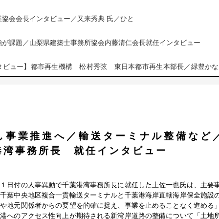
業協会会長インタビュー／又来秀典 氏／ひと
強が課題／山梨県建築士事務所協会内藤清仁会長就任インタビュー
タビュー】都市再生機構 松村秀弦 東日本都市再生本部長／緑豊かな
タビュー】全国木材組合連合会 平方宏 会長／国民へ「木の力」示す
町 新町長へ建設関連事業インタビュー
し事業推進へ／輸送ターミナル整備など
タビュー】全国建設産業教育訓練協会 富士教育訓練センター 大木勇
港湾事務所長 就任インタビュー
訓練体系を共
支部新支部長インタビュー／吉原 則夫 氏／ひと
の１日付の人事異動で千葉港湾事務所長に就任した土佐一也氏は、主要
港千葉中央地区複合一貫輸送ターミナルと千葉港海岸直轄海岸保全施設
者や地元関係者からの要望を的確に捉え、事業を止めることなく進める
ビュー／遠山純司用地部長／円滑・迅速な用地取得を
葉港へのアクセス性向上が期待される新湾岸道路の整備について「土地