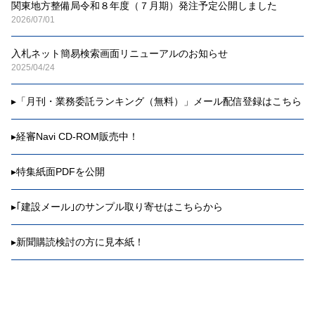
関東地方整備局令和８年度（７月期）発注予定公開しました
2026/07/01
入札ネット簡易検索画面リニューアルのお知らせ
2025/04/24
▸
「月刊・業務委託ランキング（無料）」メール配信登録はこちら
▸
経審Navi CD-ROM販売中！
▸
特集紙面PDFを公開
▸
｢建設メール｣のサンプル取り寄せはこちらから
▸
新聞購読検討の方に見本紙！