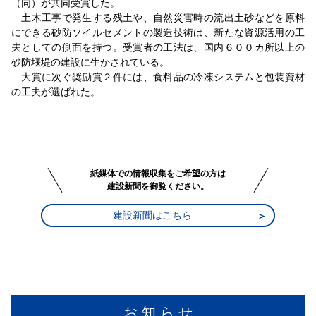
（同）が共同受賞した。
土木工事で発生する残土や、自然災害時の流出土砂などを原料
にできる砂防ソイルセメントの製造技術は、新たな資源活用の工
夫としての側面を持つ。受賞者の工法は、国内６００カ所以上の
砂防堰堤の建設に生かされている。
大賞に次ぐ奨励賞２件には、食料品の冷凍システムと包装資材
の工夫が選ばれた。
紙媒体での情報収集をご希望の方は
建設新聞を御覧ください。
建設新聞はこちら
お 知 ら せ