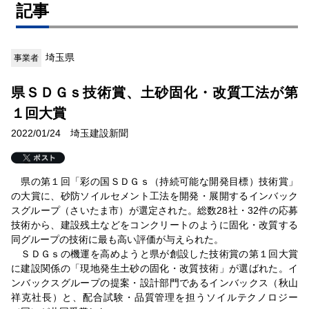
記事
埼玉県
事業者
県ＳＤＧｓ技術賞、土砂固化・改質工法が第
１回大賞
2022/01/24 埼玉建設新聞
県の第１回「彩の国ＳＤＧｓ（持続可能な開発目標）技術賞」
の大賞に、砂防ソイルセメント工法を開発・展開するインバック
スグループ（さいたま市）が選定された。総数28社・32件の応募
技術から、建設残土などをコンクリートのように固化・改質する
同グループの技術に最も高い評価が与えられた。
ＳＤＧｓの機運を高めようと県が創設した技術賞の第１回大賞
に建設関係の「現地発生土砂の固化・改質技術」が選ばれた。イ
ンバックスグループの提案・設計部門であるインバックス（秋山
祥克社長）と、配合試験・品質管理を担うソイルテクノロジー