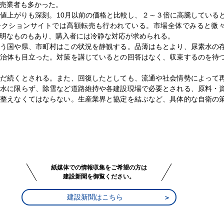
売業者も多かった。
値上がりも深刻。10月以前の価格と比較し、２～３倍に高騰している
ークションサイトでは高額転売も行われている。市場全体でみると微
明なものもあり、購入者には冷静な対応が求められる。
担う国や県、市町村はこの状況を静観する。品薄はもとより、尿素水の
自治体も目立った。対策を講じているとの回答はなく、収束するのを待
まだ続くとされる。また、回復したとしても、流通や社会情勢によって
素水に限らず、除雪など道路維持や各建設現場で必要とされる、原料・
を整えなくてはならない。生産業界と協定を結ぶなど、具体的な自衛の
紙媒体での情報収集をご希望の方は
建設新聞を御覧ください。
建設新聞はこちら