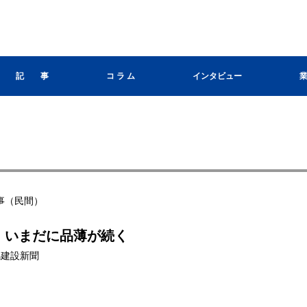
記 事
コ ラ ム
インタビュー
事（民間）
、いまだに品薄が続く
群馬建設新聞