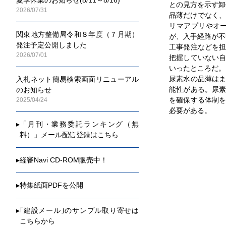
との見方を示す卸
2026/07/31
品薄だけでなく、
リマアプリやオ
関東地方整備局令和８年度（７月期）
が、入手経路が不
発注予定公開しました
工事発注などを
2026/07/01
把握していない
いったところだ。
尿素水の品薄は
入札ネット簡易検索画面リニューアル
能性がある。尿
のお知らせ
を確保する体制
2025/04/24
必要がある。
▸
「月刊・業務委託ランキング（無
料）」メール配信登録はこちら
▸
経審Navi CD-ROM販売中！
▸
特集紙面PDFを公開
▸
｢建設メール｣のサンプル取り寄せは
こちらから