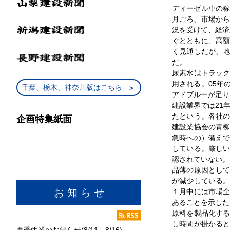
ディーゼル車の稼
月ごろ、市場から
況を受けて、経済
ぐとともに、高額
く見通しだが、
だ。
尿素水はトラッ
用される。05年
千葉、栃木、神奈川版はこちら
アドブルーが足り
建設業界では21
たという。各社
企画特集紙面
建設業協会の青
急時への）備え
している。厳し
認されていない。
品薄の原因とし
が減少している
お 知 ら せ
１月中には市場
あることを示した
原料を製品化す
し時間が掛かる
夏季休業のお知らせ(8/11～8/16)