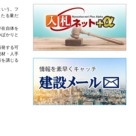
という。フ
々たる量だ
存在自体を
つばかりと
再発する可
資材・人手
策を講じる