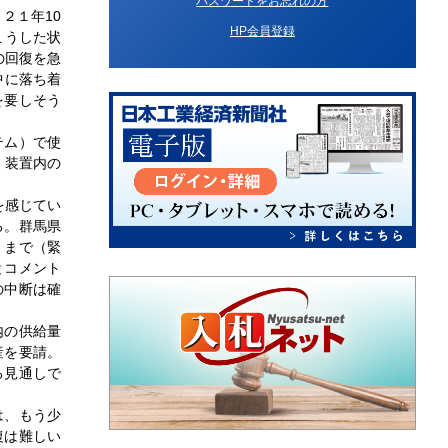
パスワードをお忘れの方
２１年10
HP会員登録
こうした状
の回復を急
中に落ち着
を要しそう
テム）で使
。装置内の
を感じてい
る。群馬県
くまで（緊
とコメント
の中断は確
内の供給量
産を要請。
る見通しで
は、もう少
復は難しい