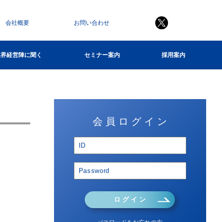
会社概要
お問い合わせ
業界経営陣に聞く
セミナー案内
採用案内
会 員 ロ グ イ ン
ロ グ イ ン