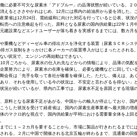
働に必要不可欠な尿素水「アドブルー」の品薄状態が続いている。２０
消えるとささやかれはじめ、12月には県内の給油所から姿を消した。
産業省は12月24日、需給緩和に向けた対応を行っていると公表。状況
転売への注意喚起を行った。原料となる尿素の国内供給量は22年１月
地元建設業などエンドユーザーが落ち着きを実感するまでには、数カ月
クや重機などディーゼル車の排出ガスを浄化する装置（尿素ＳＣＲシス
の排ガス規制をきっかけに各メーカーの装置導入がはじまったとされる
ない状況で、エンジンの再始動はできない。
年10月ごろから、尿素水の仕入れ先などからの情報により、品薄の気配
の企業努力により、尿素水の在庫を確保し、必要な建機などに回してい
柳剛会長は「先手を取って各社が備蓄を確保した。ただし、備えは、あ
であり、それを使用している今の状況は、不安定と言わざるを得ない」
い状況が続いているが、県内の工事では、尿素水不足を原因とする現場
て、原料となる尿素不足があがる。中国からの輸入が停止しており、国
。こうした状況を受けて経産省は、国内の尿素生産事業者へ最大限の増
全体のマクロ的な視点で、国内供給量が平時における需要量全体を上回
。
るまでに１～２カ月を要することから、市場に製品が行きわたるまでに
とされる。２月に中国で開催される北京五輪が終わるまで、流通量の回