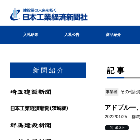
入札結果
入札公告
商品紹介
記事
新 聞 紹 介
その他記
事業者
アドブルー
2022/01/25 