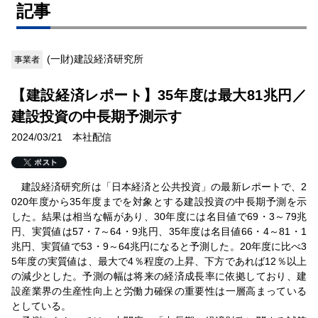
記事
(一財)建設経済研究所
事業者
【建設経済レポート】35年度は最大81兆円／
建設投資の中長期予測示す
2024/03/21 本社配信
建設経済研究所は「日本経済と公共投資」の最新レポートで、2
020年度から35年度までを対象とする建設投資の中長期予測を示
した。結果は相当な幅があり、30年度には名目値で69・3～79兆
円、実質値は57・7～64・9兆円、35年度は名目値66・4～81・1
兆円、実質値で53・9～64兆円になると予測した。20年度に比べ3
5年度の実質値は、最大で4％程度の上昇、下方であれば12％以上
の減少とした。予測の幅は将来の経済成長率に依拠しており、建
設産業界の生産性向上と労働力確保の重要性は一層高まっている
としている。