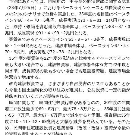
予測にあたっては、内閣府の「中長期の経済財政に関する試算
（23年7月25日）」におけるベースラインケースと成長実現ケー
スの2つのシナリオで分析を実施した。35年度の名目値はベースラ
インで66・4～70・5兆円、成長実現は73・6～81・1兆円となっ
た。維持・修繕を含む建設市場全体は、ベースライン83～87・3
兆円、成長実現で91・4～99・2兆円となる。
実質値でみるとベースラインで53・9～57・3兆円、成長実現は
58・1～64兆円となった。建設市場全体は、ベースライン67・4～
70・9兆円、成長実現で72～78・2兆円となる。
35年度の実質値を22年度の見込値と比較するとベースラインで
最も大きい場合でも、建設投資額、建設市場全体双方で22年度と
同水準。成長実現の最も少ない場合でも建設投資額、建設市場全
体双方で増加する。
政府建設投資では、さまざまな自然災害のリスクもあることか
ら今後も国土強靱化の取り組みが進展し、公共投資に一定の額が
確保されていくことが期待される。
民間に関して、民間住宅投資は幅があるものの、30年度の年間
着工戸数は最少で69・6万戸、最大78・8万戸とし、35年度には最
小55・7万戸、最大67・6万戸まで減少すると予測。投資額は35年
度に10・11～12・89兆円と大幅な減少を見込んでいる。そのた
め、民間非住宅建設投資と建築補修（改装・改修）投資が今後の
投資額を牽引することが期待される。