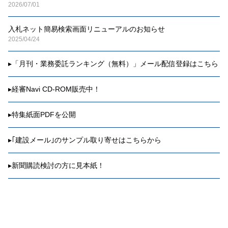
2026/07/01
入札ネット簡易検索画面リニューアルのお知らせ
2025/04/24
▸
「月刊・業務委託ランキング（無料）」メール配信登録はこちら
▸
経審Navi CD-ROM販売中！
▸
特集紙面PDFを公開
▸
｢建設メール｣のサンプル取り寄せはこちらから
▸
新聞購読検討の方に見本紙！