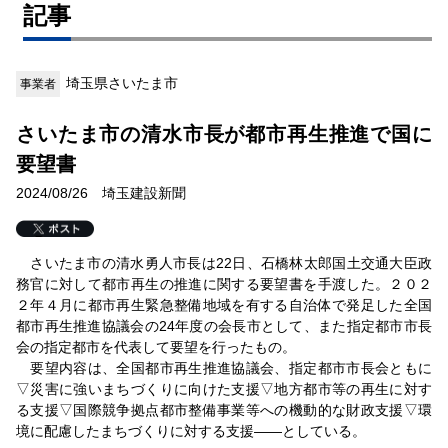
記事
埼玉県さいたま市
事業者
さいたま市の清水市長が都市再生推進で国に
要望書
2024/08/26 埼玉建設新聞
さいたま市の清水勇人市長は22日、石橋林太郎国土交通大臣政
務官に対して都市再生の推進に関する要望書を手渡した。２０２
２年４月に都市再生緊急整備地域を有する自治体で発足した全国
都市再生推進協議会の24年度の会長市として、また指定都市市長
会の指定都市を代表して要望を行ったもの。
要望内容は、全国都市再生推進協議会、指定都市市長会ともに
▽災害に強いまちづくりに向けた支援▽地方都市等の再生に対す
る支援▽国際競争拠点都市整備事業等への機動的な財政支援▽環
境に配慮したまちづくりに対する支援――としている。