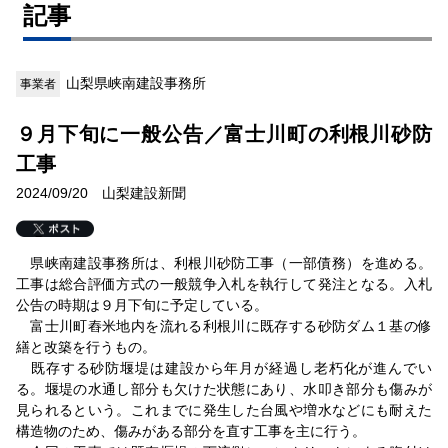
記事
山梨県峡南建設事務所
事業者
９月下旬に一般公告／富士川町の利根川砂防
工事
2024/09/20 山梨建設新聞
県峡南建設事務所は、利根川砂防工事（一部債務）を進める。
工事は総合評価方式の一般競争入札を執行して発注となる。入札
公告の時期は９月下旬に予定している。
富士川町舂米地内を流れる利根川に既存する砂防ダム１基の修
繕と改築を行うもの。
既存する砂防堰堤は建設から年月が経過し老朽化が進んでい
る。堰堤の水通し部分も欠けた状態にあり、水叩き部分も傷みが
見られるという。これまでに発生した台風や増水などにも耐えた
構造物のため、傷みがある部分を直す工事を主に行う。