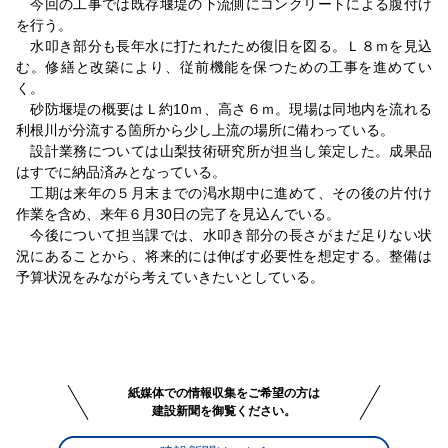
今回の工事では既存堰堤の下流側にコンクリートによる腹付け
を行う。
水叩き部分も長年水に打たれたため復旧を図る。Ｌ８ｍを見込
む。修繕と改築により、従前機能を保つための工事を進めてい
く。
砂防堰堤の概要はＬ約10ｍ、高さ６ｍ。現場は同地内を流れる
利根川が分流する箇所から少し上流の場所に備わっている。
設計業務については山梨技術研究所が担当し策定した。成果品
はすでに納品済みとなっている。
工期は来年の５月末までの渇水期中に進めて、その後の片付け
作業を含め、来年６月30日の完了を見込んでいる。
今後について担当課では、水叩き部分の長さがまだ足りない状
況にあることから、将来的には伸ばす必要性を想定する。整備は
予算状況をみながら考えていきたいとしている。
紙媒体での情報収集をご希望の方は
建設新聞を御覧ください。