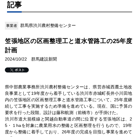
記事
群馬県渋川農村整備センター
事業者
笠張地区の区画整理工と道水管路工の25年度
計画
2024/10/22 群馬建設新聞
県中部農業事務所渋川農村整備センターは、県営赤城西麓土地改
良事業として19年度から着手している渋川市赤城町長井小川田地
内の笠張地区の区画整理工事と道水管路工事について、25年度継
続して工事を実施するため準備を進めている。現在、国に予算の
要求を行った段階。設計は藤和航測（前橋市）が手掛けた。
渋川市道大規模線と関越自動車道の間に位置する笠張地区は、2
5・１haを対象に農業用水の整備と区画整理を行うもので、19年
度から整備に着手しており、26年度の完成を目指し事業を進めて