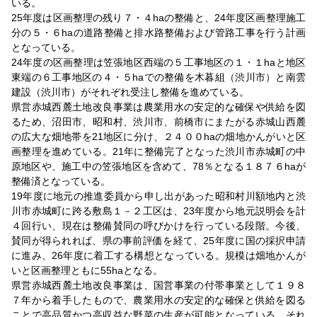
いる。
25年度は区画整理の残り７・４haの整備と、24年度区画整理施工
分の５・６haの道路整備と排水路整備および管路工事を行う計画
となっている。
24年度の区画整理は笠張地区西端の５工事地区の１・１haと地区
東端の６工事地区の４・５haでの整備を木暮組（渋川市）と南雲
建設（渋川市）がそれぞれ受注し整備を進めている。
県営赤城西麓土地改良事業は農業用水の安定的な確保や供給を図
るため、沼田市、昭和村、渋川市、前橋市にまたがる赤城山西麓
の広大な畑地帯を21地区に分け、２４００haの畑地かんがいと区
画整理を進めている。21年に整備完了となった渋川市赤城町の中
原地区や、施工中の笠張地区を含めて、78％となる１８７６haが
整備済となっている。
19年度に地元の推進委員から申し出があった昭和村川額地内と渋
川市赤城町に跨る敷島１－２工区は、23年度から地元説明会を計
４回行い、現在は整備賛同の呼びかけを行っている段階。今後、
賛同が得られれば、県の事前評価を経て、25年度に国の採択申請
に進み、26年度に着工する構想となっている。規模は畑地かんが
いと区画整理ともに55haとなる。
県営赤城西麓土地改良事業は、国営事業の付帯事業として１９８
７年から着手したもので、農業用水の安定的な確保と供給を図る
ことで高品質かつ高収益な野菜の生産が可能となっている。それ