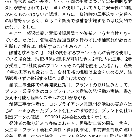
補）を求めるのが基本。だが、今回の事案については長期的な耐
久性が懸念されており、当面の使用において直ちに安全性に問題
があるものではないと認識。さらに、修補時の工事規制で交通へ
の影響等が大きく、直ちに全箇所で修補を実施するのは現実的で
はない、とした。
そこで、経過観察と変状確認段階での修補という方向性となっ
ている。ただし、管理者が経過観察を行わずに修補実施が必要と
判断した場合は、修補することもあるとした。
修補を求めるのは、2社の関係するプラントからの合材を使用し
ている場合は、瑕疵担保の請求が可能な過去2年以内の工事。2者
が受注して2社関係のプラントからの合材を使用した場合は、過去
10年の工事も対象とする。合材価格の差額は返金を求めるが、経
過観察せずに修補する場合は返金は求めない。
舗装工事全体での再発防止策は、プラントの取り組みとして、
プラント業界全体のコンプライアンス意識啓発活動の実施、書き
換え不可能な軽量システムの使用が挙がる。
舗装工事受注者は、コンプライアンス意識開発活動の実施をは
じめ、不正があったプラント会社への確認強化、プラント会社の
製造データの確認、ISO9001取得会社の活用を示した。
発注者の取り組みも多岐にわたる。再発防止策の周知・共有、
受注者・プラント会社の責任・役割明確化、事前審査制度の運用
改善、監督・検査の強化、プラント会社へのISO9001取得の推奨