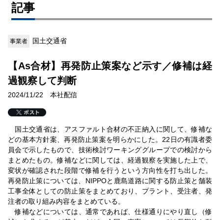
記事
国土交通省
事業者
【As合材】再発防止策案など示す／修補は経
過観察して判断
2024/11/22 本社配信
国土交通省は、アスファルト合材の不正納入に関して、修補な
どの基本方針案、再発防止策案を明らかにした。22日の有識者委
員会で示したもので、技術検討ワーキンググループでの検討から
まとめたもの。修補などに関しては、経過観察を実施した上で、
変状が確認された段階で修補を行うという方向性を打ち出した。
再発防止策については、NIPPOと鹿島道路に関する防止策と舗装
工事全体としての防止策をまとめており、プラント、受注者、発
注者の取り組み内容をまとめている。
修補などについては、通常であれば、仕様通りにやり直し（修