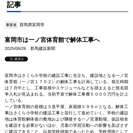
記事
群馬県富岡市
事業者
富岡市は一ノ宮体育館で解体工事へ
2025/06/26 群馬建設新聞
富岡市はさくら小学校の建設工事に先立ち、建設地となる一ノ宮
体育館（一ノ宮１７０２）の解体工事を計画している。発注時期
は７月中とし、工事規模やスケジュールなどを踏まえると指名競
争入札が見込まれる。当初予算で解体工事費５０００万円を計上
している。
一ノ宮体育館の規模はＳ造平屋、床面積５９９㎡となる。解体工
事はさくら小学校の建設工事と並行して進めていく。学校の建設
地は体育館解体後の敷地および隣接する一ノ宮運動場。仮設校舎
を建設する必要がないほか、児童の学習活動への影響を及ぼさず
に建設できること、以前学校跡地であったため、学校用地として