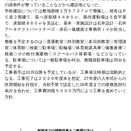
の諸条件が整っていることなどから建設地となった。
学校建設については敷地面積１万５７３７㎡で整備し、校舎はＲ
Ｃ造２階建て、延べ床面積４４８０㎡。屋内運動場はＳ造平屋
で、床面積８６０㎡を見込む。基本・実施設計は石井設計・石井
アーキテクトパートナーズ・赤石一級建築士事務所ＪＶが担当し
た。
整備を予定するのは◇普通教室◇特別教室◇多目的教室◇管理諸
室◇体育館◇校庭◇駐車場◇駐輪場◇体育館器具庫◇備蓄倉庫◇
植栽◇その他付属建物◇スクールバス発着場－などとなってい
る。駐車場については一般駐車場を45台、教職員駐車場は35台を
予定する。
工事着手は10月以降を予定しているが、工事発注時期は流動的と
なる。工事完了は２０２６年度末を想定、27年度の入学式からの
供用開始を目指す。当初予算で設定した26年度までの債務負担行
為分を合わせ、工事費30億５０００万円により工事を進めていく
方針。
紙媒体での情報収集をご希望の方は